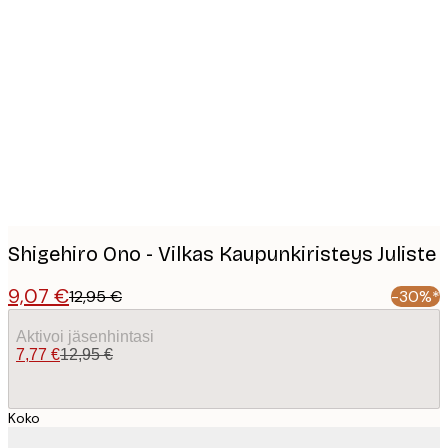
Product
images
Shigehiro Ono - Vilkas Kaupunkiristeys Juliste
9,07 €
12,95 €
-30%*
Aktivoi jäsenhintasi
7,77 €
12,95 €
Koko