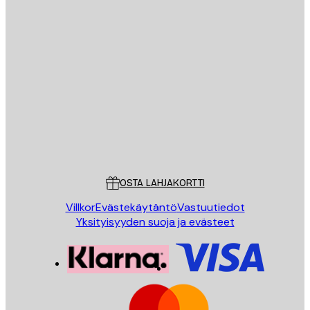
Sähköposti
LÄHETÄ
Store
Poster Store
Asiakaspalvelu
OSTA LAHJAKORTTI
Villkor
Evästekäytäntö
Vastuutiedot
Yksityisyyden suoja ja evästeet