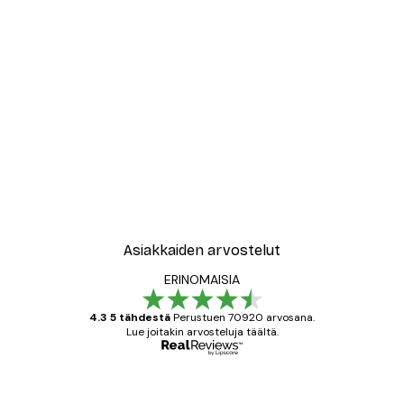
Asiakkaiden arvostelut
ERINOMAISIA
4.3 5 tähdestä
Perustuen 70920 arvosana.
Lue joitakin arvosteluja täältä.
Varmennettu ostaja
asiakkaiden