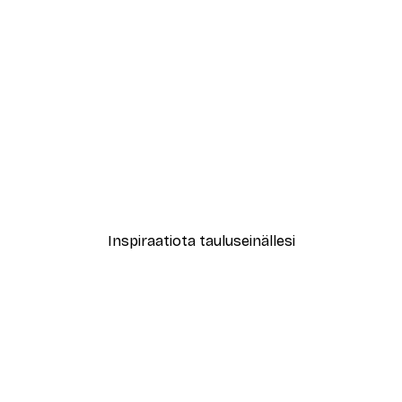
-30%*
vat Kukat Juliste
Abstrakti beige marmori N
Alkaen 15,02 €
21,45 €
Inspiraatiota tauluseinällesi