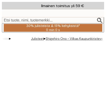
Skip
Ilmainen toimitus yli 59 €
to
main
content.
Etsi tuote, nimi, tuotemerkki...
30% julisteista & 15% kehyksistä*
0 min
0 s
Voimassa
asti:
▸
▸
Julisteet
Shigehiro Ono - Vilkas Kaupunkiristeys Ju
2026-
08-
06