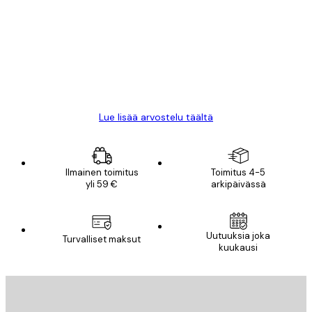
arvostelut
All good alweys
18 touko
Mika S
Lue lisää arvostelu täältä
Ilmainen toimitus
Toimitus 4-5
yli 59 €
arkipäivässä
Uutuuksia joka
Turvalliset maksut
kuukausi