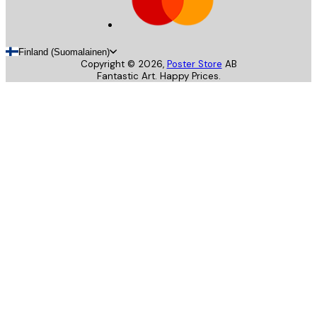
Finland (Suomalainen)
Copyright ©
2026
,
Poster Store
AB
Fantastic Art. Happy Prices.