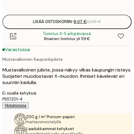
options
LISÄÄ OSTOSKORIIN
-
9,07 €
12,95 €
Toimitus 4-5 arkipäivässä
Ilmainen toimitus yli 59 €
Varastossa
Mustavalkoinen Kaupunkijuliste
Mustavalkoinen juliste, jossa näkyy vilkas kaupungin risteys.
Suojatiet muodostavat X-muodon. Ihmiset kävelevät eri
suuntiin kadulla.
Ei sisällä kehyksiä.
PS57201-4
Hintahistoria
200 g / m² Prerium-paperi
mattaviimeistelyllä.
Laadukkaimmat kehykset
kristallinkirkkaalla akryylilasilla.