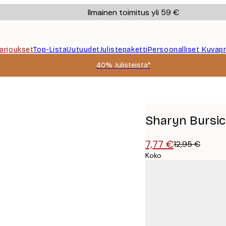
Ilmainen toimitus yli 59 €
Tarjoukset
Top-Lista
Uutuudet
Julistepaketti
Persoonalliset Kuvapr
40% Julisteista*
kuva Juliste
Sharyn Bursic 
7,77 €
12,95 €
Koko