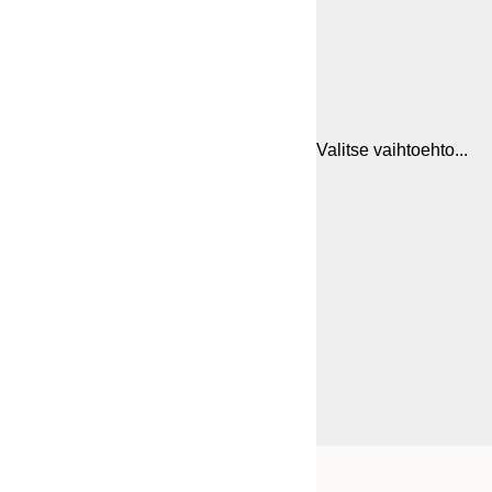
Valitse vaihtoehto...
Frame
21x30 cm