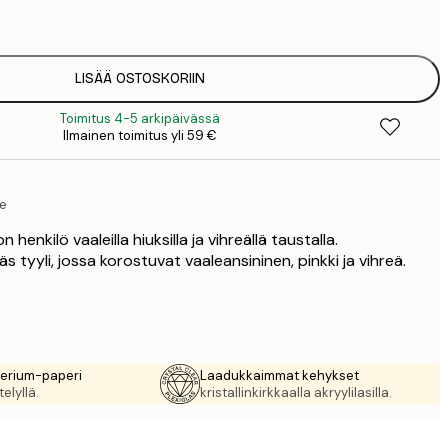
1
12
2
19
LISÄÄ OSTOSKORIIN
3
Toimitus 4-5 arkipäivässä
26
Ilmainen toimitus yli 59 €
4
64
te
n henkilö vaaleilla hiuksilla ja vihreällä taustalla.
äs tyyli, jossa korostuvat vaaleansininen, pinkki ja vihreä.
rerium-paperi
Laadukkaimmat kehykset
elyllä.
kristallinkirkkaalla akryylilasilla.