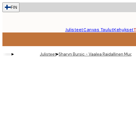
Skip
FIN
to
main
content.
Julisteet
Canvas Taulut
Kehykset
▸
▸
Julisteet
Sharyn Bursic - Vaalea Raidallinen Muoto