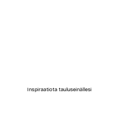
-40%*
Muotikatu Juliste
Alkaen 7,77 €
12,95 €
Inspiraatiota tauluseinällesi