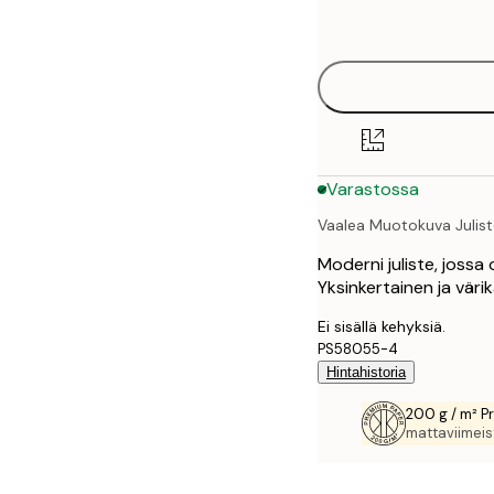
options
30x40 cm
50x70 cm
70x100 cm
Varastossa
100x150 cm
Vaalea Muotokuva Julis
Moderni juliste, jossa o
Yksinkertainen ja värik
Ei sisällä kehyksiä.
PS58055-4
Hintahistoria
200 g / m² P
mattaviimeist