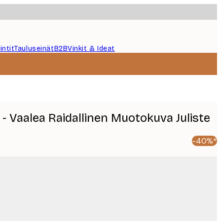
intit
Tauluseinät
B2B
Vinkit & Ideat
- Vaalea Raidallinen Muotokuva Juliste
-40%*