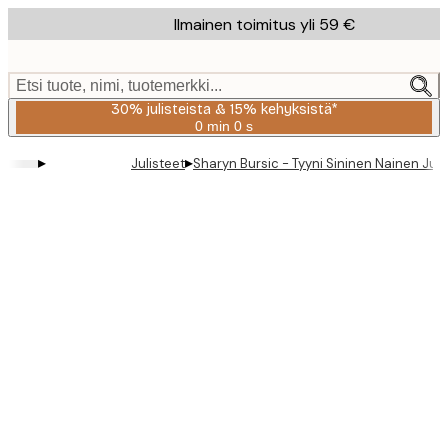
Skip
Ilmainen toimitus yli 59 €
to
main
content.
Etsi tuote, nimi, tuotemerkki...
30% julisteista & 15% kehyksistä*
0 min
0 s
Voimassa
asti:
▸
▸
Julisteet
Sharyn Bursic - Tyyni Sininen Nainen Juli
2026-
08-
06