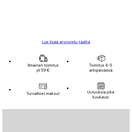
All good alweys
18 touko
Mika S
Lue lisää arvostelu täältä
Ilmainen toimitus
Toimitus 4-5
yli 59 €
arkipäivässä
Uutuuksia joka
Turvalliset maksut
kuukausi