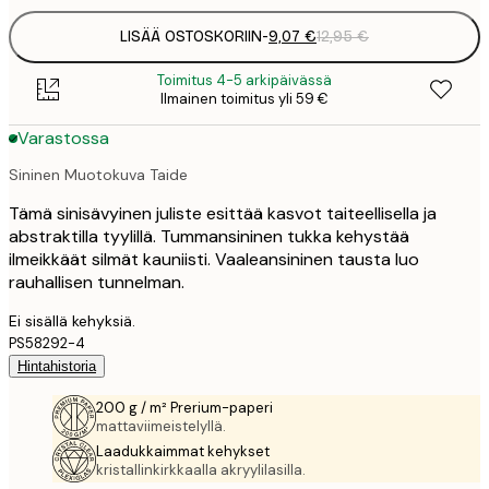
LISÄÄ OSTOSKORIIN
-
9,07 €
12,95 €
Toimitus 4-5 arkipäivässä
Ilmainen toimitus yli 59 €
Varastossa
Sininen Muotokuva Taide
Tämä sinisävyinen juliste esittää kasvot taiteellisella ja
abstraktilla tyylillä. Tummansininen tukka kehystää
ilmeikkäät silmät kauniisti. Vaaleansininen tausta luo
rauhallisen tunnelman.
Ei sisällä kehyksiä.
PS58292-4
Hintahistoria
200 g / m² Prerium-paperi
mattaviimeistelyllä.
Laadukkaimmat kehykset
kristallinkirkkaalla akryylilasilla.