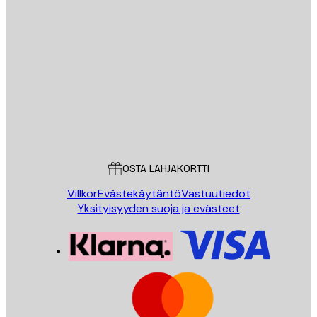
Sähköposti
LÄHETÄ
Store
Poster Store
Asiakaspalvelu
OSTA LAHJAKORTTI
Villkor
Evästekäytäntö
Vastuutiedot
Yksityisyyden suoja ja evästeet