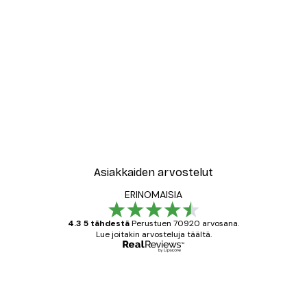
-30%*
New York City Juliste
Alkaen 9,07 €
12,95 €
Asiakkaiden arvostelut
ERINOMAISIA
4.3 5 tähdestä
Perustuen 70920 arvosana.
Lue joitakin arvosteluja täältä.
Varmennettu ostaja
asiakkaiden
arvostelut