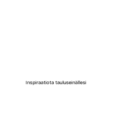
-30%*
New York City Juliste
Alkaen 9,07 €
12,95 €
Inspiraatiota tauluseinällesi