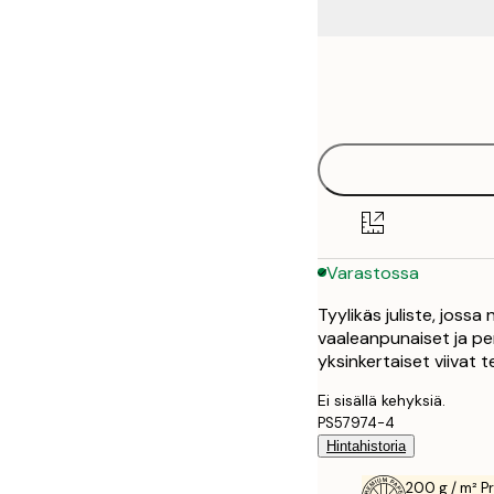
Frame
21x30 cm
options
30x40 cm
40x50 cm
50x50 cm
Varastossa
50x70 cm
Tyylikäs juliste, jossa 
70x100 cm
vaaleanpunaiset ja per
yksinkertaiset viivat 
100x150 cm
Ei sisällä kehyksiä.
PS57974-4
Hintahistoria
200 g / m² P