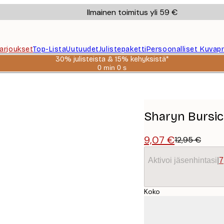
Ilmainen toimitus yli 59 €
Tarjoukset
Top-Lista
Uutuudet
Julistepaketti
Persoonalliset Kuvapr
30% julisteista & 15% kehyksistä*
0 min
0 s
Voimassa
asti:
ste
2026-
08-
06
Sharyn Bursic
9,07 €
12,95 €
Aktivoi jäsenhintasi
|
7
Koko