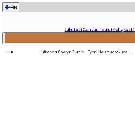
Skip
FIN
to
main
content.
Julisteet
Canvas Taulut
Kehykset
▸
▸
Julisteet
Sharyn Bursic - Tyyni Naismuotokuva Juli