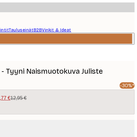
intit
Tauluseinät
B2B
Vinkit & Ideat
 - Tyyni Naismuotokuva Juliste
-30%*
,77 €
12,95 €