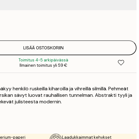
9
1
15
2
19
LISÄÄ OSTOSKORIIN
2
Toimitus 4-5 arkipäivässä
19
Ilmainen toimitus yli 59 €
2
23
3
näkyy henkilö ruskeilla kiharoilla ja vihreillä silmillä. Pehmeät
30
4
sikan sävyt luovat rauhallisen tunnelman. Abstrakti tyyli ja
tekevät julisteesta modernin.
75
rerium-paperi
Laadukkaimmat kehykset