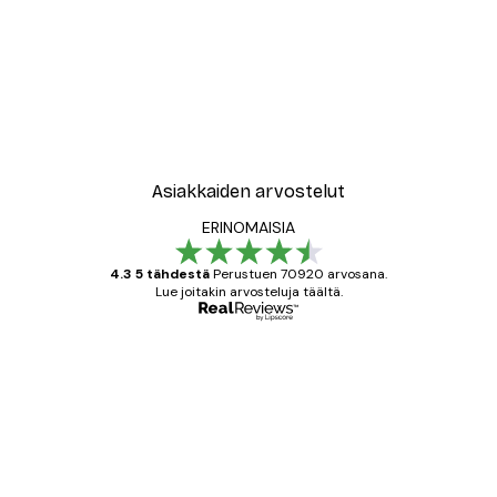
Asiakkaiden arvostelut
ERINOMAISIA
4.3 5 tähdestä
Perustuen 70920 arvosana.
Lue joitakin arvosteluja täältä.
Varmennettu ostaja
asiakkaiden
arvostelut
All good alweys
18 touko