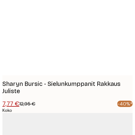
Product
images
Sharyn Bursic - Sielunkumppanit Rakkaus
Juliste
7,77 €
12,95 €
-40%*
Koko