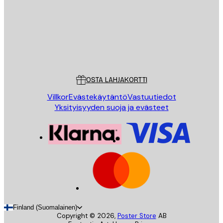
Store
Poster Store
Asiakaspalvelu
OSTA LAHJAKORTTI
Villkor
Evästekäytäntö
Vastuutiedot
Yksityisyyden suoja ja evästeet
Finland (Suomalainen)
Copyright ©
2026
,
Poster Store
AB