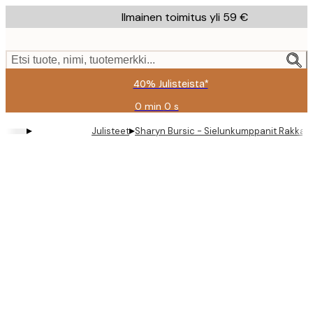
Skip
Ilmainen toimitus yli 59 €
to
main
content.
Etsi tuote, nimi, tuotemerkki...
40% Julisteista*
0 min
0 s
Voimassa
asti:
▸
▸
Julisteet
Sharyn Bursic - Sielunkumppanit Rakkaus
2026-
08-
09