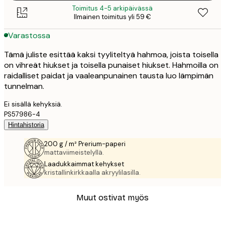
Toimitus 4-5 arkipäivässä
Ilmainen toimitus yli 59 €
Varastossa
Tämä juliste esittää kaksi tyyliteltyä hahmoa, joista toisella
on vihreät hiukset ja toisella punaiset hiukset. Hahmoilla on
raidalliset paidat ja vaaleanpunainen tausta luo lämpimän
tunnelman.
Ei sisällä kehyksiä.
PS57986-4
Hintahistoria
200 g / m² Prerium-paperi
mattaviimeistelyllä.
Laadukkaimmat kehykset
kristallinkirkkaalla akryylilasilla.
Muut ostivat myös