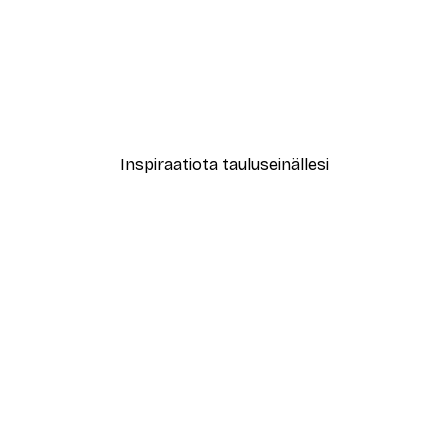
-40%*
New York City Juliste
Alkaen 7,77 €
12,95 €
Inspiraatiota tauluseinällesi