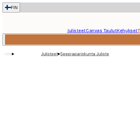
Skip
FIN
to
main
content.
Julisteet
Canvas Taulut
Kehykset
▸
▸
Julisteet
Seeprapariskunta Juliste