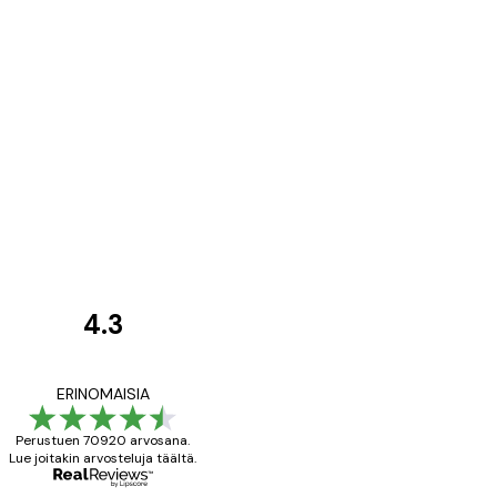
4.3
asiakkaiden
arvostelut
All good alweys
ERINOMAISIA
Perustuen 70920 arvosana.
Lue joitakin arvosteluja täältä.
18 touko
Mika S