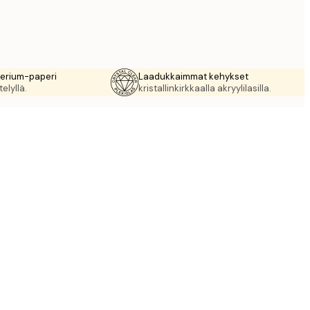
rerium-paperi
Laadukkaimmat kehykset
elyllä.
kristallinkirkkaalla akryylilasilla.