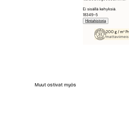
Ei sisällä kehyksiä.
18349-5
Hintahistoria
200 g / m² P
mattaviimeist
Muut ostivat myös