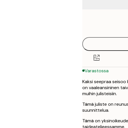
Frame
30x40 cm
options
50x70 cm
Varastossa
Kaksi seepraa seisoo 
on vaaleansininen taiv
muihin julisteisiin.
Tämä juliste on reunu
suunnittelua.
Tämä on yksinoikeudel
taideateljeessamme.