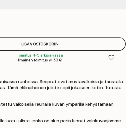
15
2
23
3
LISÄÄ OSTOSKORIIN
Toimitus 4-5 arkipäivässä
Ilmainen toimitus yli 59 €
kuivassa ruohossa. Seeprat ovat mustavalkoisia ja taustalla
as. Tämä eläinaiheinen juliste sopii jokaiseen kotiin. Tutustu
stettu valkoisella reunalla kuvan ympärillä kehystämään
la luotu juliste, jonka on alun perin luonut valokuvaajamme