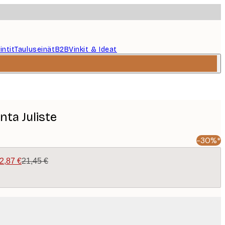
intit
Tauluseinät
B2B
Vinkit & Ideat
ta Juliste
-30%*
2,87 €
21,45 €