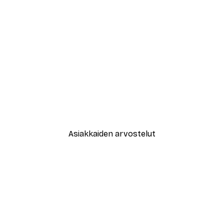
-30%*
New York City Juliste
Alkaen 9,07 €
12,95 €
Asiakkaiden arvostelut