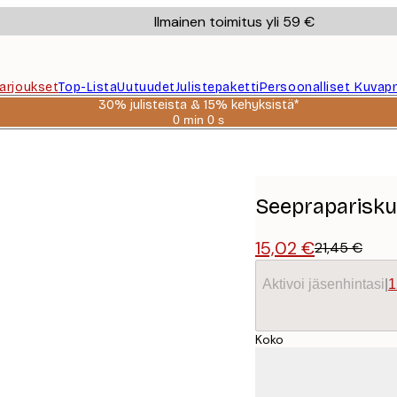
Ilmainen toimitus yli 59 €
Tarjoukset
Top-Lista
Uutuudet
Julistepaketti
Persoonalliset Kuvapr
30% julisteista & 15% kehyksistä*
0 min
0 s
Voimassa
asti:
2026-
08-
06
Seeprapariskun
15,02 €
21,45 €
Aktivoi jäsenhintasi
|
1
Koko