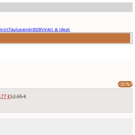
intit
Tauluseinät
B2B
Vinkit & Ideat
-30%*
,77 €
12,95 €