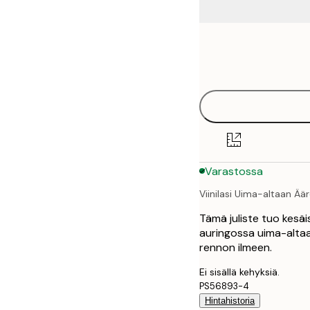
Frame
21x30 cm
options
30x40 cm
40x50 cm
50x50 cm
Varastossa
50x70 cm
Viinilasi Uima-altaan Äär
70x100 cm
Tämä juliste tuo kesäis
100x150 cm
auringossa uima-altaan
rennon ilmeen.
Ei sisällä kehyksiä.
PS56893-4
Hintahistoria