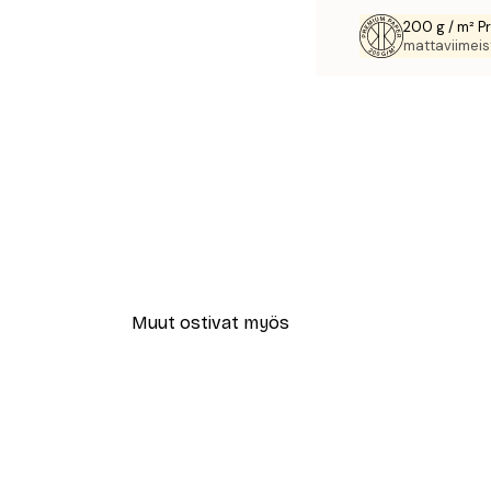
200 g / m² P
mattaviimeist
Muut ostivat myös