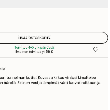
9
1
15
2
19
LISÄÄ OSTOSKORIIN
2
Toimitus 4-5 arkipäivässä
19
Ilmainen toimitus yli 59 €
2
25
3
ellä
34
4
en tunnelman kotiisi. Kuvassa kirkas viinilasi kimaltelee
75
 äärellä. Sininen vesi ja lämpimät värit luovat raikkaan ja