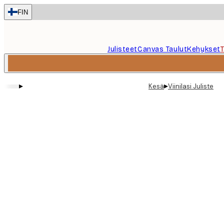
Skip
FIN
to
main
content.
Julisteet
Canvas Taulut
Kehykset
▸
▸
Kesä
Viinilasi Juliste