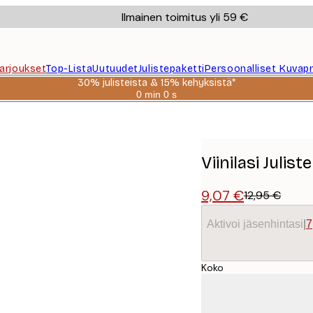
Ilmainen toimitus yli 59 €
Tarjoukset
Top-Lista
Uutuudet
Julistepaketti
Persoonalliset Kuvapr
30% julisteista & 15% kehyksistä*
0 min
0 s
Voimassa
asti:
2026-
08-
06
Viinilasi Juliste
9,07 €
12,95 €
Aktivoi jäsenhintasi
|
7
Koko