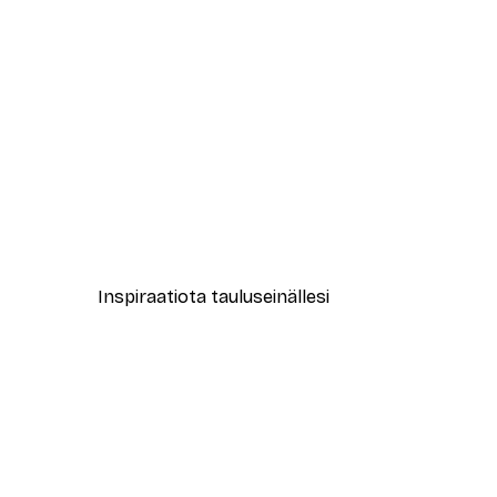
-30%*
Valtameren Ryhävalas Juliste
Alkaen 9,07 €
12,95 €
Inspiraatiota tauluseinällesi