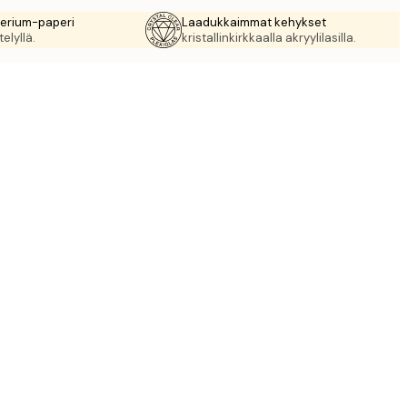
rerium-paperi
Laadukkaimmat kehykset
elyllä.
kristallinkirkkaalla akryylilasilla.