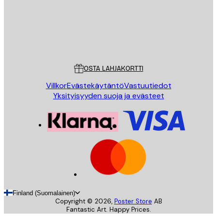
Store
Poster Store
Asiakaspalvelu
OSTA LAHJAKORTTI
Villkor
Evästekäytäntö
Vastuutiedot
Yksityisyyden suoja ja evästeet
Finland (Suomalainen)
Copyright ©
2026
,
Poster Store
AB
Fantastic Art. Happy Prices.