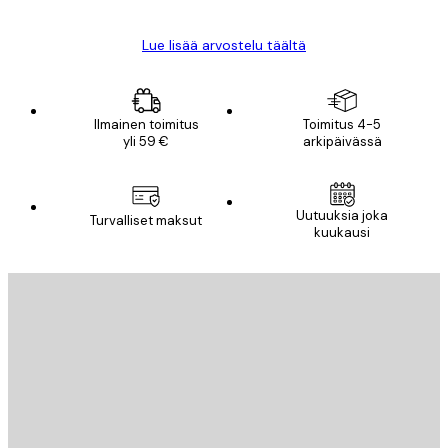
Lue lisää arvostelu täältä
Ilmainen toimitus
Toimitus 4-5
yli 59 €
arkipäivässä
Uutuuksia joka
Turvalliset maksut
kuukausi
Sähköposti
LÄHETÄ