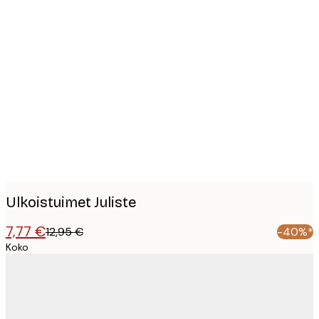
Product
images
Ulkoistuimet Juliste
7,77 €
12,95 €
-40%*
Koko