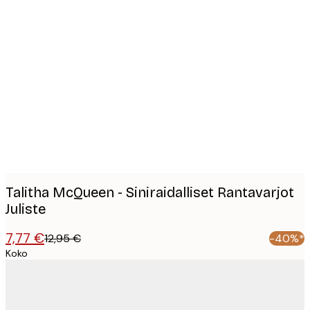
Product
images
Talitha McQueen - Siniraidalliset Rantavarjot
Juliste
7,77 €
12,95 €
-40%*
Koko