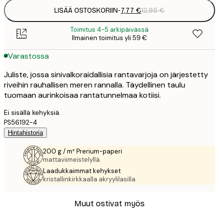
LISÄÄ OSTOSKORIIN
-
7,77 €
12,95 €
Toimitus 4-5 arkipäivässä
Ilmainen toimitus yli 59 €
Varastossa
Juliste, jossa sinivalkoraidallisia rantavarjoja on järjestetty
riveihin rauhallisen meren rannalla. Täydellinen taulu
tuomaan aurinkoisaa rantatunnelmaa kotiisi.
Ei sisällä kehyksiä.
PS56192-4
Hintahistoria
200 g / m² Prerium-paperi
mattaviimeistelyllä.
Laadukkaimmat kehykset
kristallinkirkkaalla akryylilasilla.
Muut ostivat myös