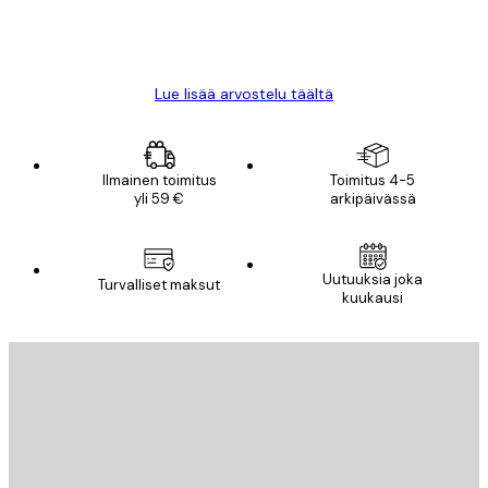
18 touko
Mika S
Lue lisää arvostelu täältä
Ilmainen toimitus
Toimitus 4-5
yli 59 €
arkipäivässä
Uutuuksia joka
Turvalliset maksut
kuukausi
Sähköposti