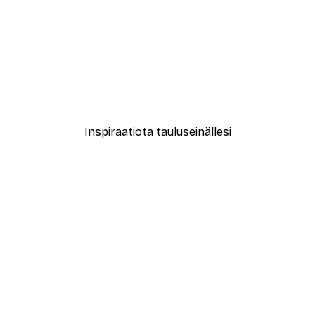
-40%*
Coco Juliste
Alkaen 7,77 €
12,95 €
Inspiraatiota tauluseinällesi