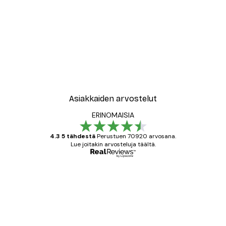
Asiakkaiden arvostelut
ERINOMAISIA
4.3 5 tähdestä
Perustuen 70920 arvosana.
Lue joitakin arvosteluja täältä.
Varmennettu ostaja
asiakkaiden
arvostelut
All good alweys