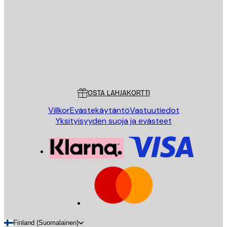
LÄHETÄ
Store
Poster Store
Asiakaspalvelu
OSTA LAHJAKORTTI
Villkor
Evästekäytäntö
Vastuutiedot
Yksityisyyden suoja ja evästeet
Finland (Suomalainen)