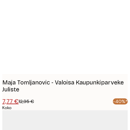
Product
images
Maja Tomljanovic - Valoisa Kaupunkiparveke
Juliste
7,77 €
12,95 €
-40%*
Koko