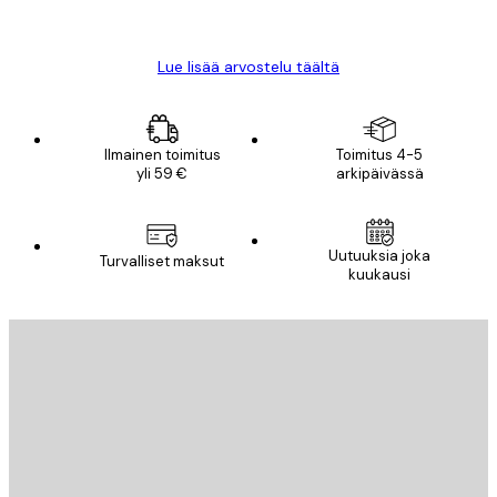
Mika S
Lue lisää arvostelu täältä
Ilmainen toimitus
Toimitus 4-5
yli 59 €
arkipäivässä
Uutuuksia joka
Turvalliset maksut
kuukausi
Sähköposti
LÄHETÄ