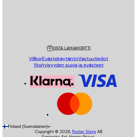
Store
Poster Store
Asiakaspalvelu
OSTA LAHJAKORTTI
Villkor
Evästekäytäntö
Vastuutiedot
Yksityisyyden suoja ja evästeet
Finland (Suomalainen)
Copyright ©
2026
,
Poster Store
AB
Fantastic Art. Happy Prices.