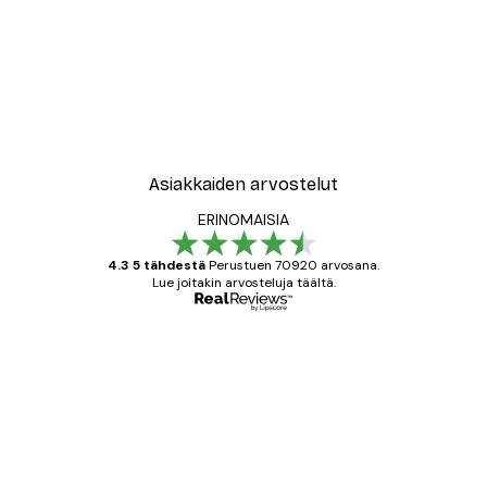
-40%*
New York City Juliste
Alkaen 7,77 €
12,95 €
Asiakkaiden arvostelut
ERINOMAISIA
4.3 5 tähdestä
Perustuen 70920 arvosana.
Lue joitakin arvosteluja täältä.
Varmennettu ostaja
asiakkaiden
arvostelut
All good alweys
18 touko