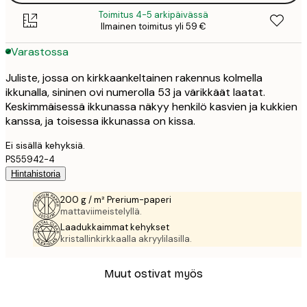
Toimitus 4-5 arkipäivässä
Ilmainen toimitus yli 59 €
Varastossa
Juliste, jossa on kirkkaankeltainen rakennus kolmella
ikkunalla, sininen ovi numerolla 53 ja värikkäät laatat.
Keskimmäisessä ikkunassa näkyy henkilö kasvien ja kukkien
kanssa, ja toisessa ikkunassa on kissa.
Ei sisällä kehyksiä.
PS55942-4
Hintahistoria
200 g / m² Prerium-paperi
mattaviimeistelyllä.
Laadukkaimmat kehykset
kristallinkirkkaalla akryylilasilla.
Muut ostivat myös