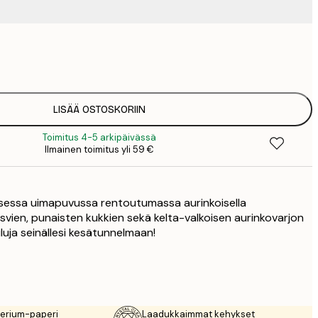
9
1
15
2
19
LISÄÄ OSTOSKORIIN
2
Toimitus 4-5 arkipäivässä
23
Ilmainen toimitus yli 59 €
3
30
4
isessa uimapuvussa rentoutumassa aurinkoisella
75
svien, punaisten kukkien sekä kelta-valkoisen aurinkovarjon
uluja seinällesi kesätunnelmaan!
rerium-paperi
Laadukkaimmat kehykset