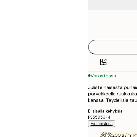
Frame
21x30 cm
options
30x40 cm
40x50 cm
50x70 cm
Varastossa
70x100 cm
Juliste naisesta puna
100x150 cm
parvekkeella ruukkuka
kanssa. Täydellisiä ta
Ei sisällä kehyksiä.
PS55959-4
Hintahistoria
200 g / m² P