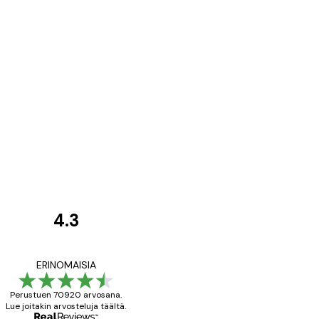
4.3
asiakkaiden
arvostelut
All good alweys
ERINOMAISIA
Perustuen 70920 arvosana.
Lue joitakin arvosteluja täältä.
18 touko