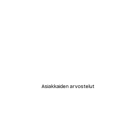
-30%*
Muotikatu Juliste
Alkaen 9,07 €
12,95 €
Asiakkaiden arvostelut