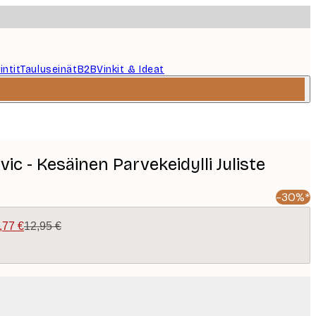
intit
Tauluseinät
B2B
Vinkit & Ideat
ic - Kesäinen Parvekeidylli Juliste
-30%*
,77 €
12,95 €