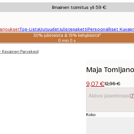
Ilmainen toimitus yli 59 €
Tarjoukset
Top-Lista
Uutuudet
Julistepaketti
Persoonalliset Kuvapr
30% julisteista & 15% kehyksistä*
0 min
0 s
Voimassa
asti:
 Kesäinen Parvekeidylli Juliste
2026-
08-
06
Maja Tomljanov
9,07 €
12,95 €
Aktivoi jäsenhintasi
|
7
Koko