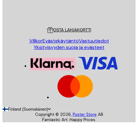
Store
Poster Store
Asiakaspalvelu
OSTA LAHJAKORTTI
Villkor
Evästekäytäntö
Vastuutiedot
Yksityisyyden suoja ja evästeet
Finland (Suomalainen)
Copyright ©
2026
,
Poster Store
AB
Fantastic Art. Happy Prices.