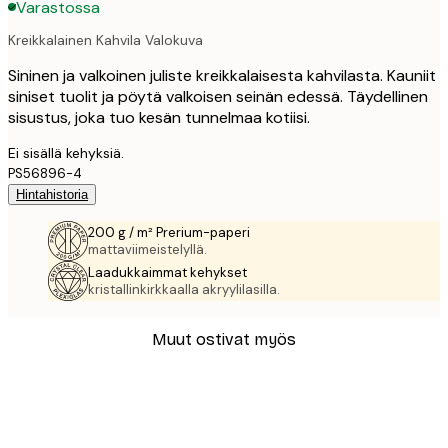
Varastossa
Kreikkalainen Kahvila Valokuva
Sininen ja valkoinen juliste kreikkalaisesta kahvilasta. Kauniit
siniset tuolit ja pöytä valkoisen seinän edessä. Täydellinen
sisustus, joka tuo kesän tunnelmaa kotiisi.
Ei sisällä kehyksiä.
PS56896-4
Hintahistoria
200 g / m² Prerium-paperi
mattaviimeistelyllä.
Laadukkaimmat kehykset
kristallinkirkkaalla akryylilasilla.
Muut ostivat myös