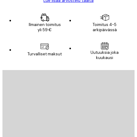
Lue lisää arvostelu täältä
Ilmainen toimitus
Toimitus 4-5
yli 59 €
arkipäivässä
Uutuuksia joka
Turvalliset maksut
kuukausi
Sähköposti
LÄHETÄ