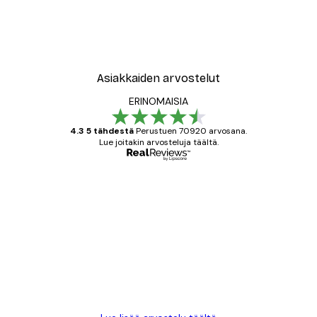
New York City Juliste
Alkaen 7,77 €
12,95 €
Asiakkaiden arvostelut
ERINOMAISIA
4.3 5 tähdestä
Perustuen 70920 arvosana.
Lue joitakin arvosteluja täältä.
Varmennettu ostaja
asiakkaiden
arvostelut
All good alweys
18 touko
Mika S