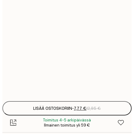
7
21x30 cm
1
12
30x40 cm
2
21
50x70 cm
3
29
70x100 cm
4
64
100x150 cm
Frame
options
LISÄÄ OSTOSKORIIN
-
7,77 €
12,95 €
Toimitus 4-5 arkipäivässä
Ilmainen toimitus yli 59 €