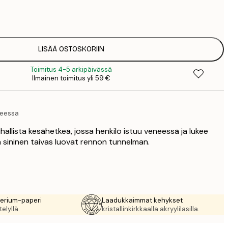
7
1
12
2
16
LISÄÄ OSTOSKORIIN
2
Toimitus 4-5 arkipäivässä
19
Ilmainen toimitus yli 59 €
3
26
4
teessa
64
hallista kesähetkeä, jossa henkilö istuu veneessä ja lukee
ja sininen taivas luovat rennon tunnelman.
rerium-paperi
Laadukkaimmat kehykset
elyllä.
kristallinkirkkaalla akryylilasilla.