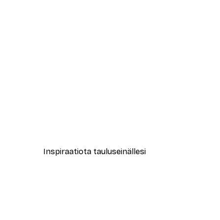
-40%*
Mareike Böhmer - Kesähetket 
Alkaen 7,77 €
12,95 €
Inspiraatiota tauluseinällesi