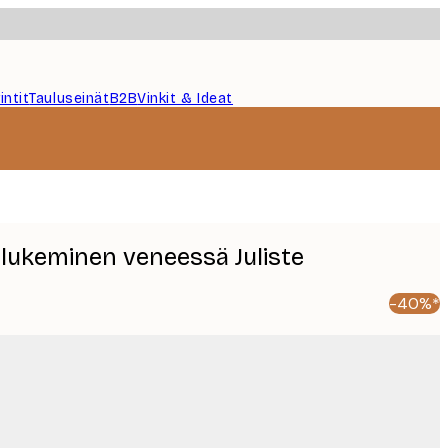
intit
Tauluseinät
B2B
Vinkit & Ideat
älukeminen veneessä Juliste
-40%*