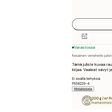
Frame
21x30 cm
options
30x40 cm
40x50 cm
50x70 cm
Varastossa
70x100 cm
Kesäinen venehetki julis
100x150 cm
Tämä juliste kuvaa rau
kirjaa. Vaaleat sävyt 
Ei sisällä kehyksiä.
PS58229-4
Hintahistoria
200 g / m² P
mattaviimeist