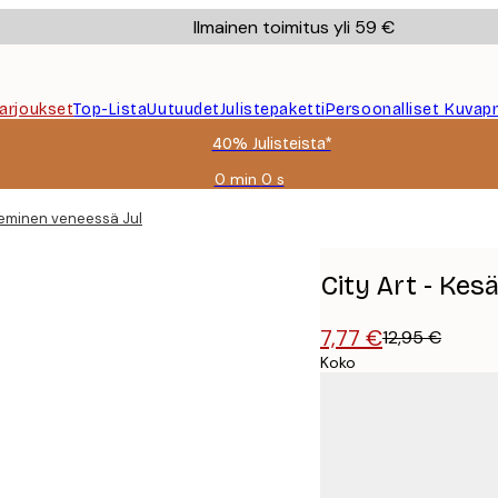
Ilmainen toimitus yli 59 €
Tarjoukset
Top-Lista
Uutuudet
Julistepaketti
Persoonalliset Kuvapr
40% Julisteista*
0 min
0 s
Voimassa
asti:
keminen veneessä Juliste
2026-
08-
09
City Art - Kes
7,77 €
12,95 €
Koko