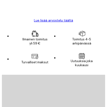
18 touko
Mika S
Lue lisää arvostelu täältä
Ilmainen toimitus
Toimitus 4-5
yli 59 €
arkipäivässä
Uutuuksia joka
Turvalliset maksut
kuukausi
Sähköposti