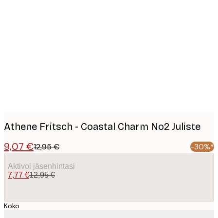
Product
images
Athene Fritsch - Coastal Charm No2 Juliste
9,07 €
12,95 €
-30%*
Aktivoi jäsenhintasi
7,77 €
12,95 €
Koko