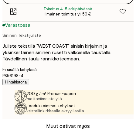
Toimitus 4-5 arkipäivässä
Ilmainen toimitus yli 59 €
Varastossa
Sininen Tekstijuliste
Juliste tekstillä "WEST COAST" sinisin kirjaimin ja
yksinkertainen sininen rusetti valkoisella taustalla.
Täydellinen taulu rannikkoteemaan.
Ei sisällä kehyksiä.
PS56198-4
Hintahistoria
200 g / m² Prerium-paperi
mattaviimeistelyllä.
Laadukkaimmat kehykset
kristallinkirkkaalla akryylilasilla.
Muut ostivat myös