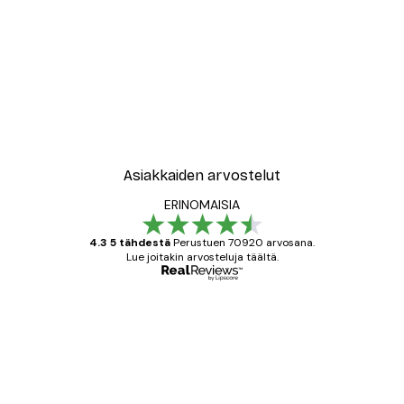
Asiakkaiden arvostelut
ERINOMAISIA
4.3 5 tähdestä
Perustuen 70920 arvosana.
Lue joitakin arvosteluja täältä.
Varmennettu ostaja
asiakkaiden
arvostelut
All good alweys