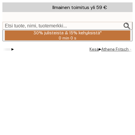
Skip
Ilmainen toimitus yli 59 €
to
main
content.
Etsi tuote, nimi, tuotemerkki...
30% julisteista & 15% kehyksistä*
0 min
0 s
Voimassa
asti:
▸
▸
Kesä
Athene Fritsch - 
2026-
08-
06