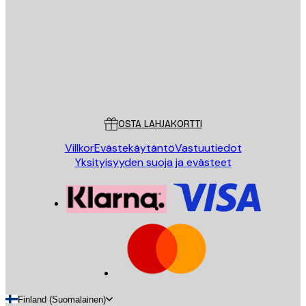
LÄHETÄ
Store
Poster Store
Asiakaspalvelu
OSTA LAHJAKORTTI
Villkor
Evästekäytäntö
Vastuutiedot
Yksityisyyden suoja ja evästeet
Finland (Suomalainen)