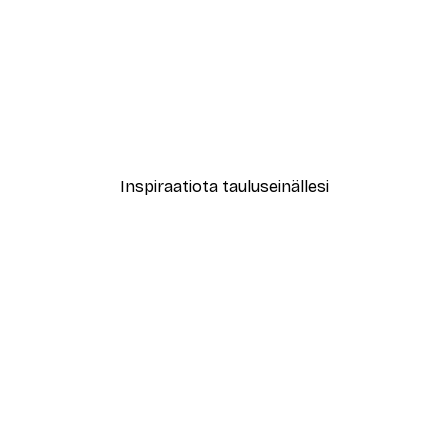
-30%*
ori No2-juliste
Treechild - Kuiskailevat Ku
Alkaen 9,07 €
12,95 €
Inspiraatiota tauluseinällesi