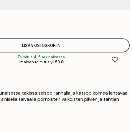
19
2
LISÄÄ OSTOSKORIIN
Toimitus 4-5 arkipäivässä
Ilmainen toimitus yli 59 €
punaisessa takissa seisoo rannalla ja katsoo kolmea lentävää
 sinisellä taivaalla pörröisten valkoisten pilvien ja tähtien