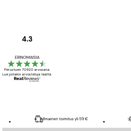
4.3
asiakkaiden
arvostelut
All good alweys
ERINOMAISIA
Perustuen 70920 arvosana.
Lue joitakin arvosteluja täältä.
18 touko
Mika S
Ilmainen toimitus yli 59 €