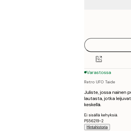
Frame
50x50 cm
options
Varastossa
Retro UFO Taide
Juliste, jossa nainen 
lautasta, jotka leijuvat
keskellä.
Ei sisällä kehyksiä.
PS56219-2
Hintahistoria