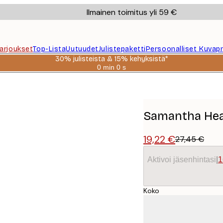
Ilmainen toimitus yli 59 €
Tarjoukset
Top-Lista
Uutuudet
Julistepaketti
Persoonalliset Kuvapr
30% julisteista & 15% kehyksistä*
0 min
0 s
Voimassa
asti:
FOt Juliste
2026-
08-
06
Samantha Hear
19,22 €
27,45 €
Aktivoi jäsenhintasi
|
1
Koko