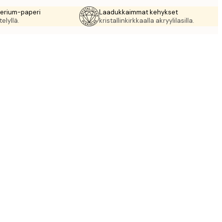
rerium-paperi
Laadukkaimmat kehykset
elyllä.
kristallinkirkkaalla akryylilasilla.