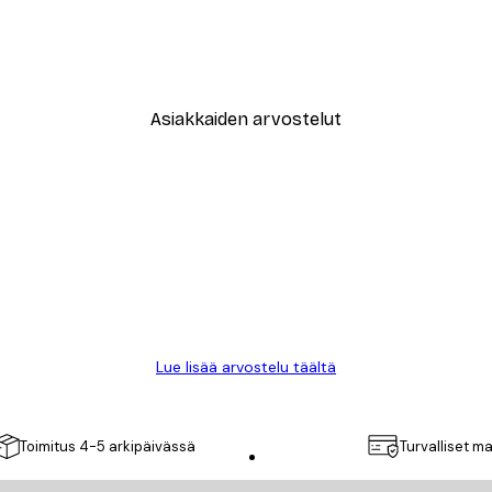
New York City Juliste
Alkaen 9,07 €
12,95 €
Asiakkaiden arvostelut
Lue lisää arvostelu täältä
Toimitus 4-5 arkipäivässä
Turvalliset m