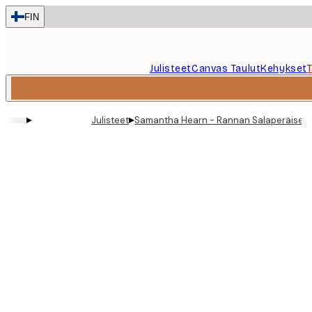
Skip
FIN
to
main
content.
Julisteet
Canvas Taulut
Kehykset
▸
▸
Julisteet
Samantha Hearn - Rannan Salaperäiset U