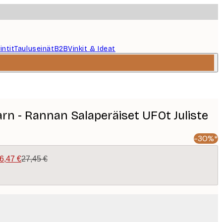
intit
Tauluseinät
B2B
Vinkit & Ideat
n - Rannan Salaperäiset UFOt Juliste
-30%*
6,47 €
27,45 €