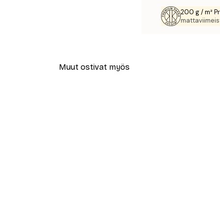
200 g / m² P
mattaviimeist
Muut ostivat myös