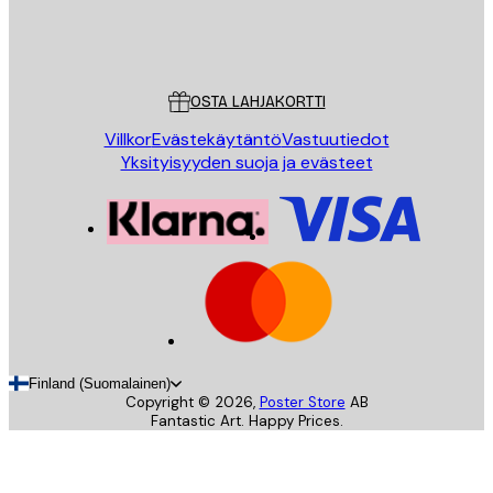
Store
Poster Store
Asiakaspalvelu
OSTA LAHJAKORTTI
Villkor
Evästekäytäntö
Vastuutiedot
Yksityisyyden suoja ja evästeet
Finland (Suomalainen)
Copyright ©
2026
,
Poster Store
AB
Fantastic Art. Happy Prices.