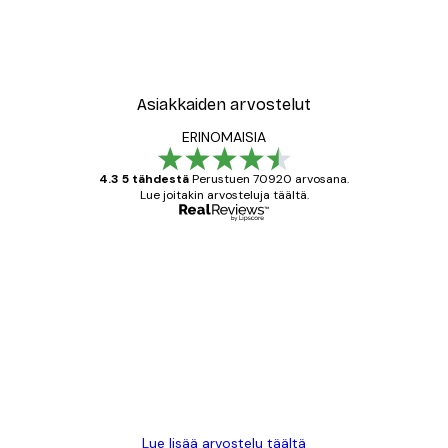
Asiakkaiden arvostelut
ERINOMAISIA
4.3 5 tähdestä
Perustuen 70920 arvosana.
Lue joitakin arvosteluja täältä.
Varmennettu ostaja
asiakkaiden
arvostelut
All good alweys
18 touko
Mika S
Lue lisää arvostelu täältä