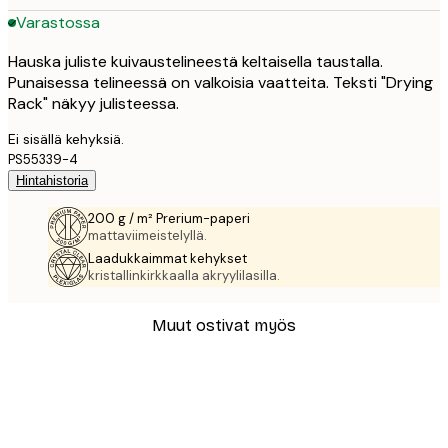
Varastossa
Hauska juliste kuivaustelineestä keltaisella taustalla.
Punaisessa telineessä on valkoisia vaatteita. Teksti "Drying
Rack" näkyy julisteessa.
Ei sisällä kehyksiä.
PS55339-4
Hintahistoria
200 g / m² Prerium-paperi
mattaviimeistelyllä.
Laadukkaimmat kehykset
kristallinkirkkaalla akryylilasilla.
Muut ostivat myös