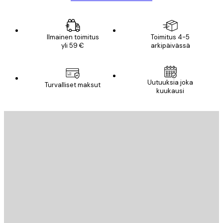
Ilmainen toimitus
Toimitus 4-5
yli 59 €
arkipäivässä
Uutuuksia joka
Turvalliset maksut
kuukausi
Sähköposti
LÄHETÄ