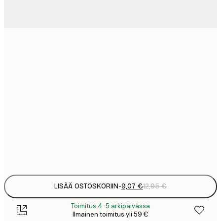
9
21x30 cm
1
23
50x70 cm
3
30
70x100 cm
4
75
100x150 cm
Frame
options
LISÄÄ OSTOSKORIIN
-
9,07 €
12,95 €
Toimitus 4-5 arkipäivässä
Ilmainen toimitus yli 59 €