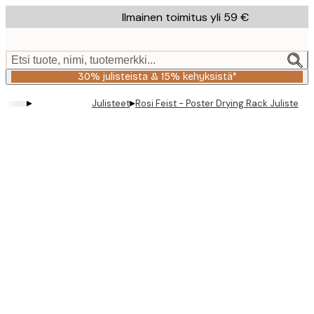
Skip
Ilmainen toimitus yli 59 €
to
main
content.
Etsi tuote, nimi, tuotemerkki...
30% julisteista & 15% kehyksistä*
▸
▸
Julisteet
Rosi Feist - Poster Drying Rack Juliste