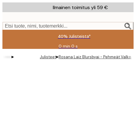
Skip
Ilmainen toimitus yli 59 €
to
main
content.
Etsi tuote, nimi, tuotemerkki...
40% Julisteista*
0 min
0 s
Voimassa
asti:
▸
▸
Julisteet
Rosana Laiz Blursbyai - Pehmeät Valkoiset
2026-
08-
09