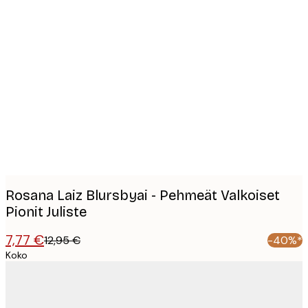
Product
images
Rosana Laiz Blursbyai - Pehmeät Valkoiset
Pionit Juliste
7,77 €
12,95 €
-40%*
Koko