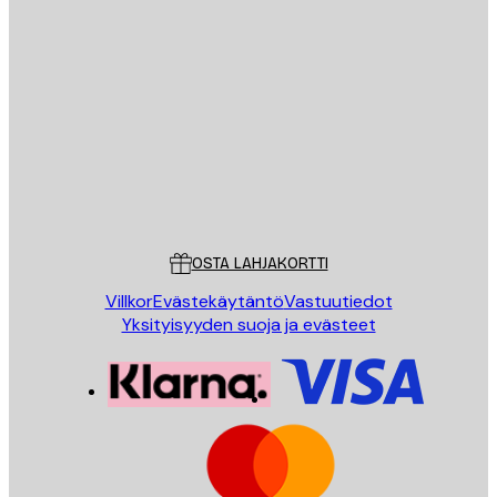
Sähköposti
LÄHETÄ
Store
Poster Store
Asiakaspalvelu
OSTA LAHJAKORTTI
Villkor
Evästekäytäntö
Vastuutiedot
Yksityisyyden suoja ja evästeet