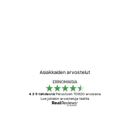
Asiakkaiden arvostelut
ERINOMAISIA
4.3 5 tähdestä
Perustuen 70920 arvosana.
Lue joitakin arvosteluja täältä.
Varmennettu ostaja
asiakkaiden
arvostelut
All good alweys