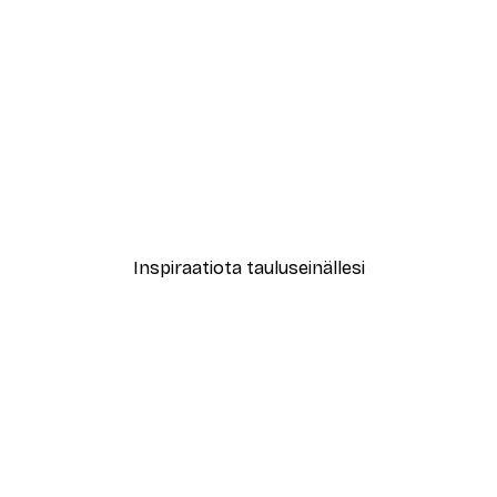
-70%
Outlet
tä Funky Kissaa Juliste
Je t’aime Juliste
Alkaen 3,88 €
12,95 €
Inspiraatiota tauluseinällesi