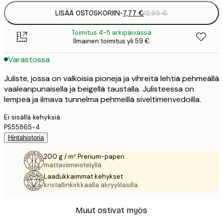
LISÄÄ OSTOSKORIIN
-
7,77 €
12,95 €
Toimitus 4-5 arkipäivässä
Ilmainen toimitus yli 59 €
Varastossa
Juliste, jossa on valkoisia pioneja ja vihreitä lehtiä pehmeällä
vaaleanpunaisella ja beigellä taustalla. Julisteessa on
lempeä ja ilmava tunnelma pehmeillä siveltimenvedoilla.
Ei sisällä kehyksiä.
PS55865-4
Hintahistoria
200 g / m² Prerium-paperi
mattaviimeistelyllä.
Laadukkaimmat kehykset
kristallinkirkkaalla akryylilasilla.
Muut ostivat myös