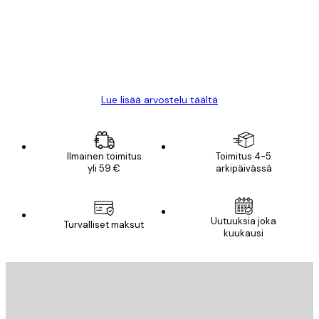
18 touko
Mika S
Lue lisää arvostelu täältä
Ilmainen toimitus
Toimitus 4-5
yli 59 €
arkipäivässä
Uutuuksia joka
Turvalliset maksut
kuukausi