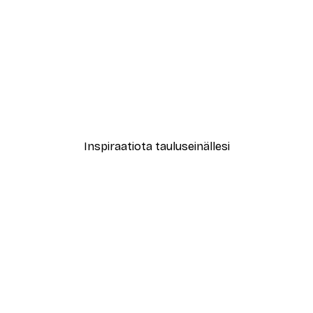
-30%*
New York City Juliste
Alkaen 9,07 €
12,95 €
Inspiraatiota tauluseinällesi