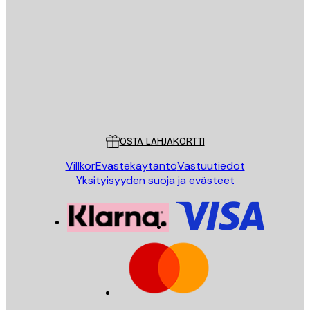
Sähköposti
LÄHETÄ
Store
Poster Store
Asiakaspalvelu
OSTA LAHJAKORTTI
Villkor
Evästekäytäntö
Vastuutiedot
Yksityisyyden suoja ja evästeet