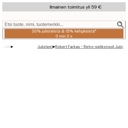
Skip
Ilmainen toimitus yli 59 €
to
main
content.
Etsi tuote, nimi, tuotemerkki...
30% julisteista & 15% kehyksistä*
0 min
0 s
Voimassa
asti:
▸
▸
Julisteet
Robert Farkas - Retro-pelikonsoli Juliste
2026-
08-
06