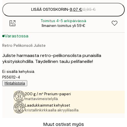
LISÄÄ OSTOSKORIIN
-
9,07 €
12,95 €
Toimitus 4-5 arkipäivässä
Ilmainen toimitus yli 59 €
Varastossa
Retro Pelikonsoli Juliste
Juliste harmaasta retro-pelikonsolista punaisilla
yksityiskohdilla. Täydellinen taulu pelifaneille!
Ei sisällä kehyksiä.
PS56112-4
Hintahistoria
200 g / m² Prerium-paperi
mattaviimeistelyllä.
Laadukkaimmat kehykset
kristallinkirkkaalla akryylilasilla.
Muut ostivat myös