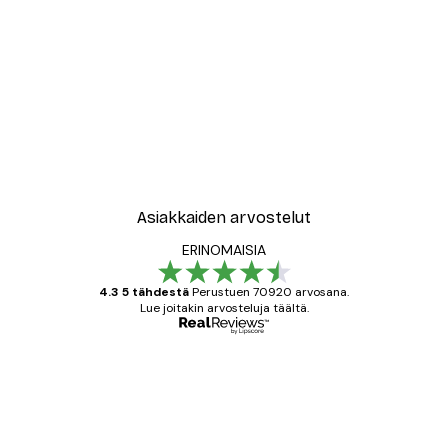
Asiakkaiden arvostelut
ERINOMAISIA
4.3 5 tähdestä
Perustuen 70920 arvosana.
Lue joitakin arvosteluja täältä.
Varmennettu ostaja
asiakkaiden
arvostelut
All good alweys