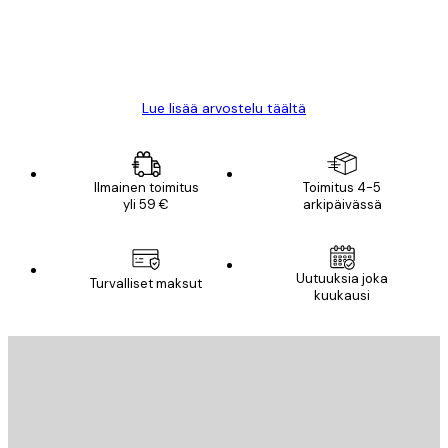
18 touko
Mika S
Lue lisää arvostelu täältä
Ilmainen toimitus
Toimitus 4-5
yli 59 €
arkipäivässä
Uutuuksia joka
Turvalliset maksut
kuukausi