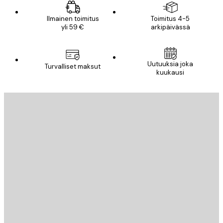
Ilmainen toimitus
Toimitus 4-5
yli 59 €
arkipäivässä
Uutuuksia joka
Turvalliset maksut
kuukausi
Sähköposti
LÄHETÄ
Store
Poster Store