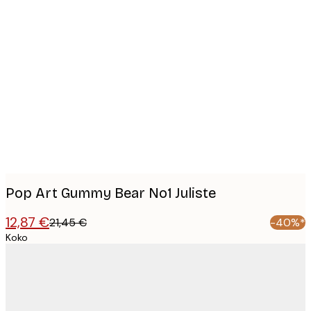
Product
images
Pop Art Gummy Bear No1 Juliste
12,87 €
21,45 €
-40%*
Koko