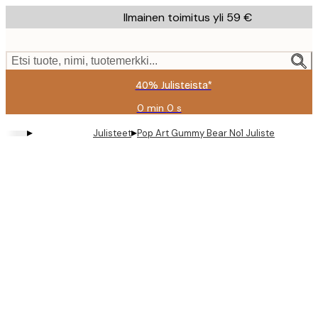
Skip
Ilmainen toimitus yli 59 €
to
main
content.
Etsi tuote, nimi, tuotemerkki...
40% Julisteista*
0 min
0 s
Voimassa
asti:
▸
▸
Julisteet
Pop Art Gummy Bear No1 Juliste
2026-
08-
09