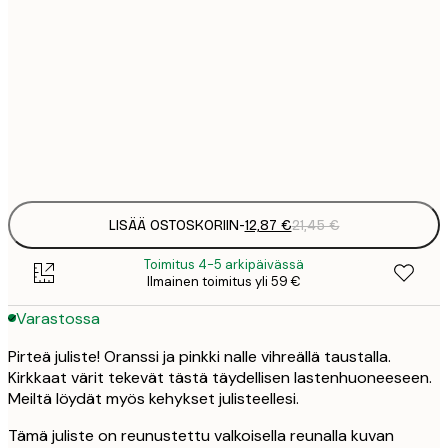
12
30x40 cm
2
19
50x70 cm
3
Frame
options
LISÄÄ OSTOSKORIIN
-
12,87 €
21,45 €
Toimitus 4-5 arkipäivässä
Ilmainen toimitus yli 59 €
Varastossa
Pirteä juliste! Oranssi ja pinkki nalle vihreällä taustalla.
Kirkkaat värit tekevät tästä täydellisen lastenhuoneeseen.
Meiltä löydät myös kehykset julisteellesi.
Tämä juliste on reunustettu valkoisella reunalla kuvan