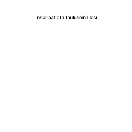
Alkaen 7,77 €
12,95 €
Inspiraatiota tauluseinällesi