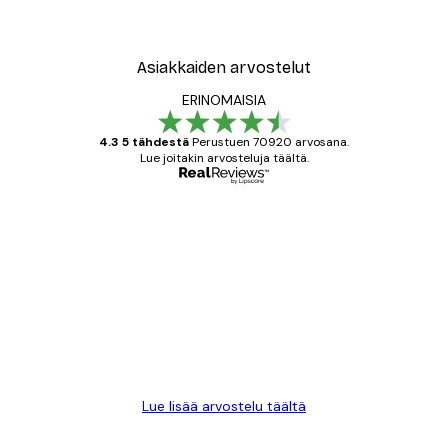
Asiakkaiden arvostelut
ERINOMAISIA
4.3 5 tähdestä
Perustuen 70920 arvosana.
Lue joitakin arvosteluja täältä.
Varmennettu ostaja
asiakkaiden
arvostelut
All good alweys
18 touko
Mika S
Lue lisää arvostelu täältä