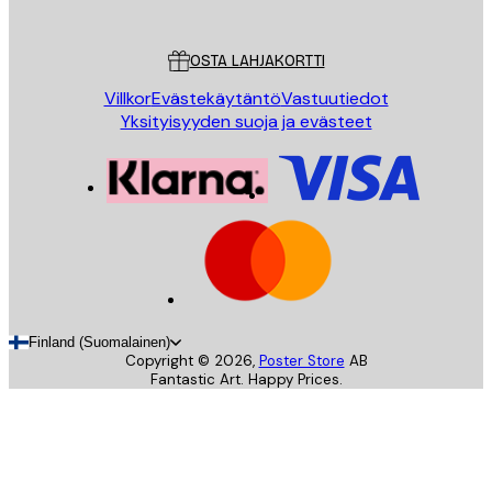
Asiakaspalvelu
OSTA LAHJAKORTTI
Villkor
Evästekäytäntö
Vastuutiedot
Yksityisyyden suoja ja evästeet
Finland (Suomalainen)
Copyright ©
2026
,
Poster Store
AB
Fantastic Art. Happy Prices.