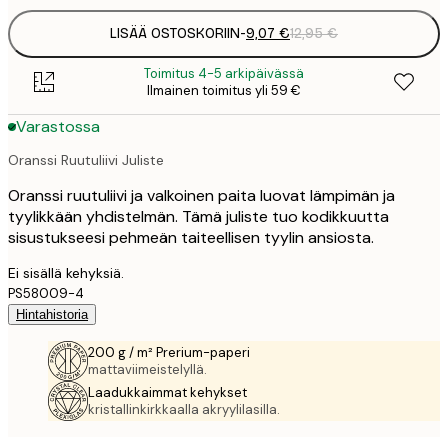
LISÄÄ OSTOSKORIIN
-
9,07 €
12,95 €
Toimitus 4-5 arkipäivässä
Ilmainen toimitus yli 59 €
Varastossa
Oranssi Ruutuliivi Juliste
Oranssi ruutuliivi ja valkoinen paita luovat lämpimän ja
tyylikkään yhdistelmän. Tämä juliste tuo kodikkuutta
sisustukseesi pehmeän taiteellisen tyylin ansiosta.
Ei sisällä kehyksiä.
PS58009-4
Hintahistoria
200 g / m² Prerium-paperi
mattaviimeistelyllä.
Laadukkaimmat kehykset
kristallinkirkkaalla akryylilasilla.