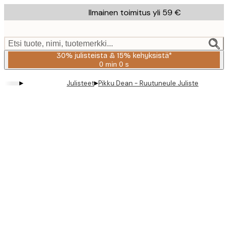
Skip
Ilmainen toimitus yli 59 €
to
main
content.
Etsi tuote, nimi, tuotemerkki...
30% julisteista & 15% kehyksistä*
0 min
0 s
Voimassa
asti:
▸
▸
Julisteet
Pikku Dean - Ruutuneule Juliste
2026-
08-
06