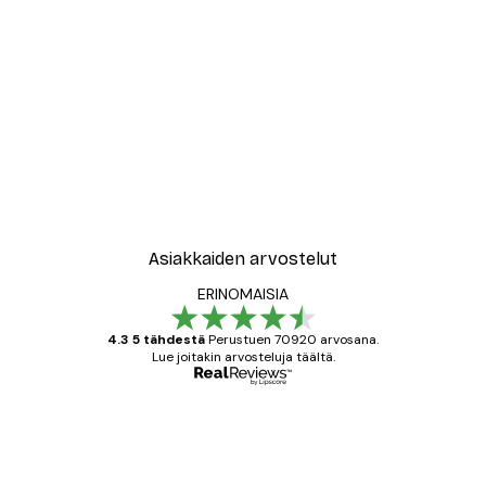
Asiakkaiden arvostelut
ERINOMAISIA
4.3 5 tähdestä
Perustuen 70920 arvosana.
Lue joitakin arvosteluja täältä.
Varmennettu ostaja
asiakkaiden
arvostelut
All good alweys