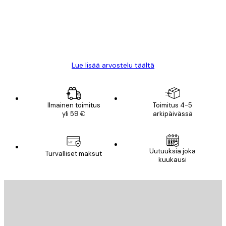
18 touko
Mika S
Lue lisää arvostelu täältä
Ilmainen toimitus
Toimitus 4-5
yli 59 €
arkipäivässä
Uutuuksia joka
Turvalliset maksut
kuukausi