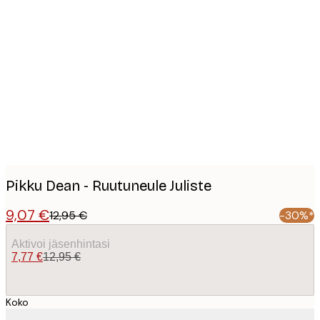
Product
images
Pikku Dean - Ruutuneule Juliste
9,07 €
12,95 €
-30%*
Aktivoi jäsenhintasi
7,77 €
12,95 €
Koko