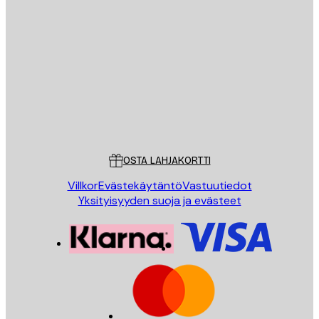
Sähköposti
LÄHETÄ
Store
Poster Store
Asiakaspalvelu
OSTA LAHJAKORTTI
Villkor
Evästekäytäntö
Vastuutiedot
Yksityisyyden suoja ja evästeet