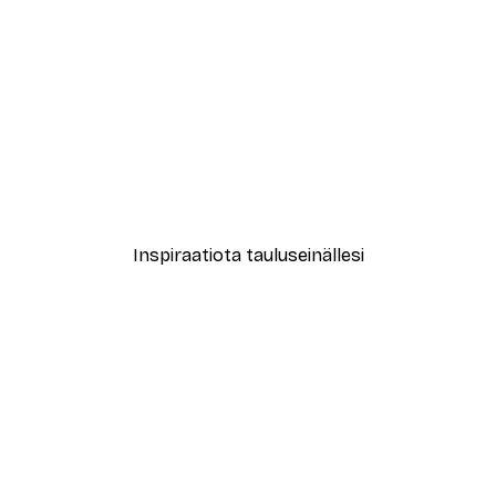
-30%*
New York City Juliste
Alkaen 9,07 €
12,95 €
Inspiraatiota tauluseinällesi