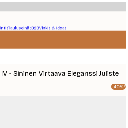
intit
Tauluseinät
B2B
Vinkit & Ideat
IV - Sininen Virtaava Eleganssi Juliste
-40%*