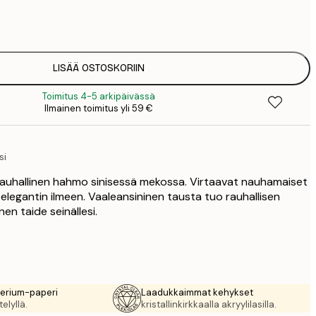
7
1
12
2
16
LISÄÄ OSTOSKORIIN
2
Toimitus 4-5 arkipäivässä
19
Ilmainen toimitus yli 59 €
3
26
4
si
64
a rauhallinen hahmo sinisessä mekossa. Virtaavat nauhamaiset
elegantin ilmeen. Vaaleansininen tausta tuo rauhallisen
en taide seinällesi.
rerium-paperi
Laadukkaimmat kehykset
elyllä.
kristallinkirkkaalla akryylilasilla.