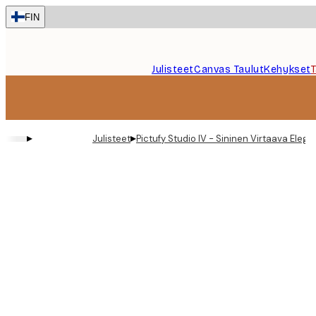
Skip
FIN
to
main
content.
Julisteet
Canvas Taulut
Kehykset
▸
▸
Julisteet
Pictufy Studio IV - Sininen Virtaava Elega