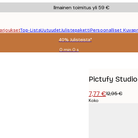
Ilmainen toimitus yli 59 €
Tarjoukset
Top-Lista
Uutuudet
Julistepaketti
Persoonalliset Kuvapr
40% Julisteista*
0 min
0 s
Voimassa
asti:
nssi Juliste
2026-
08-
09
Pictufy Studio 
7,77 €
12,95 €
Koko