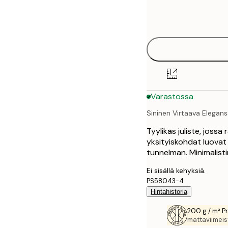
Frame
21x30 cm
options
30x40 cm
40x50 cm
50x70 cm
Varastossa
70x100 cm
Sininen Virtaava Elegans
100x150 cm
Tyylikäs juliste, joss
yksityiskohdat luovat 
tunnelman. Minimalistin
Ei sisällä kehyksiä.
PS58043-4
Hintahistoria
200 g / m² P
mattaviimeist