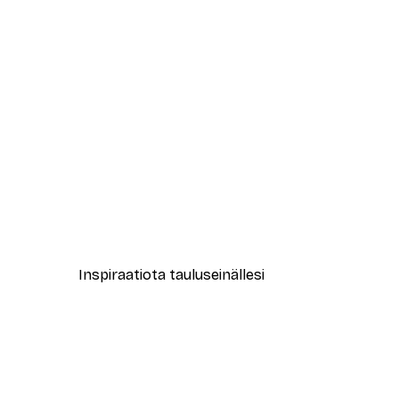
-40%*
New York City Juliste
Alkaen 7,77 €
12,95 €
Inspiraatiota tauluseinällesi