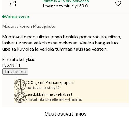
Toimitus 4-5 arkipäivässä
Ilmainen toimitus yli 59 €
Varastossa
Mustavalkoinen Muotijuliste
Mustavalkoinen juliste, jossa henkilö poseeraa kauniissa,
laskeutuvassa valkoisessa mekossa. Vaalea kangas luo
upeita kuvioita ja varjoja tummaa taustaa vasten.
Ei sisällä kehyksiä.
PS57131-4
Hintahistoria
200 g / m² Prerium-paperi
mattaviimeistelyllä.
Laadukkaimmat kehykset
kristallinkirkkaalla akryylilasilla.
Muut ostivat myös