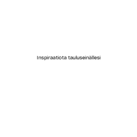
-40%*
le No2 Juliste
Muotikatu Juliste
Alkaen 7,77 €
12,95 €
Inspiraatiota tauluseinällesi