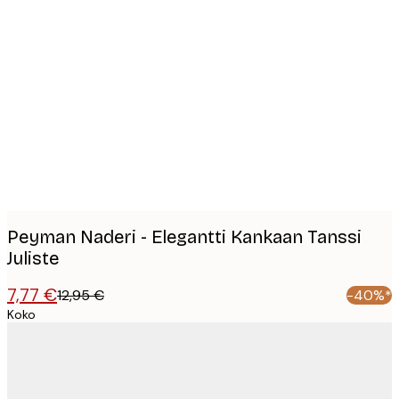
Product
images
Peyman Naderi - Elegantti Kankaan Tanssi
Juliste
7,77 €
12,95 €
-40%*
Koko