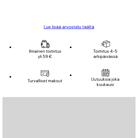
18 touko
Mika S
Lue lisää arvostelu täältä
Ilmainen toimitus
Toimitus 4-5
yli 59 €
arkipäivässä
Uutuuksia joka
Turvalliset maksut
kuukausi
Sähköposti