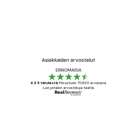
Asiakkaiden arvostelut
ERINOMAISIA
4.3 5 tähdestä
Perustuen 70920 arvosana.
Lue joitakin arvosteluja täältä.
Varmennettu ostaja
asiakkaiden
arvostelut
All good alweys