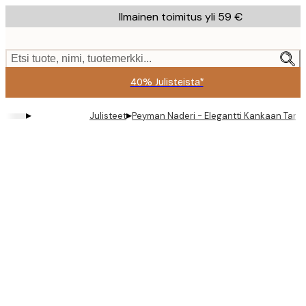
Skip
Ilmainen toimitus yli 59 €
to
main
content.
Etsi tuote, nimi, tuotemerkki...
40% Julisteista*
▸
▸
Julisteet
Peyman Naderi - Elegantti Kankaan Tanssi