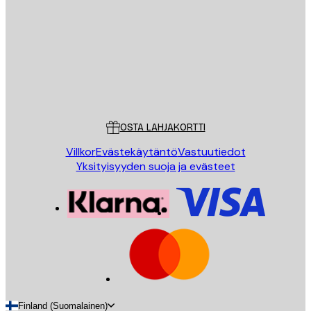
LÄHETÄ
Store
Poster Store
Asiakaspalvelu
OSTA LAHJAKORTTI
Villkor
Evästekäytäntö
Vastuutiedot
Yksityisyyden suoja ja evästeet
Finland (Suomalainen)