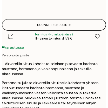
50x70 cm
41,
SUUNNITTELE JULISTE
Toimitus 4-5 arkipäivässä
Ilmainen toimitus yli 59 €
Varastossa
Personoitu juliste
- Akvarellikuvitus kahdesta toisiaan pitävästä kädestä
mustana, harmaana ja vaaleanpunaisena ja tekstillä
alareunassa
Personoitu juliste akvarellikuvituksella kahdesta yhteen
kietoutuneesta kädestä harmaana, mustana ja
vaaleanpunaisena vasten valkoista taustaa ja tekstillä
alareunassa. Muokkaa tämän julisteen tekstiä luodaksesi
taideteoksen sinulle ja rakkaallesi tai täydellisen lahjan