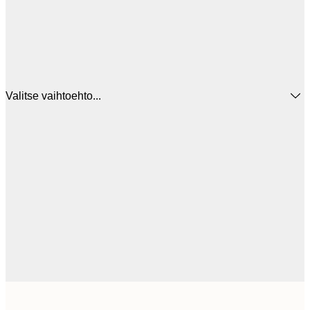
Valitse vaihtoehto...
30x40 cm
31,