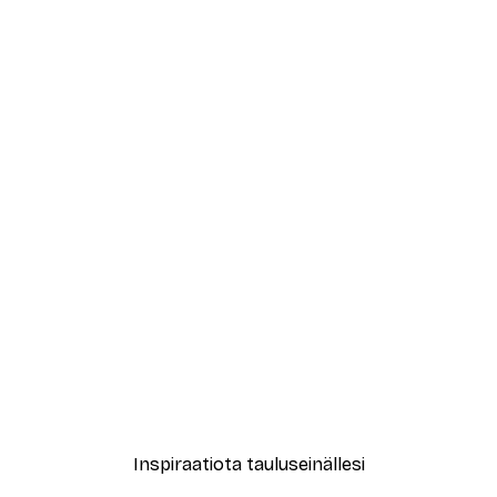
-30%*
New York City Juliste
Alkaen 9,07 €
12,95 €
Inspiraatiota tauluseinällesi