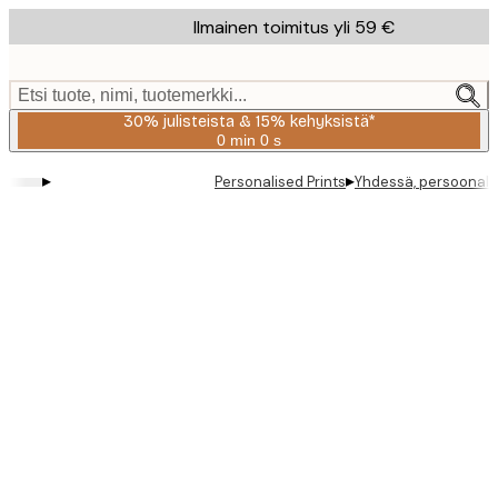
Skip
Ilmainen toimitus yli 59 €
to
main
content.
Etsi tuote, nimi, tuotemerkki...
30% julisteista & 15% kehyksistä*
0 min
0 s
Voimassa
asti:
▸
▸
Personalised Prints
Yhdessä, persoonalli
2026-
08-
06