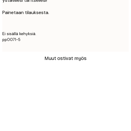
ystävillesi tai itsellesi!
Painetaan tilauksesta.
Ei sisällä kehyksiä.
pp0071-5
Muut ostivat myös