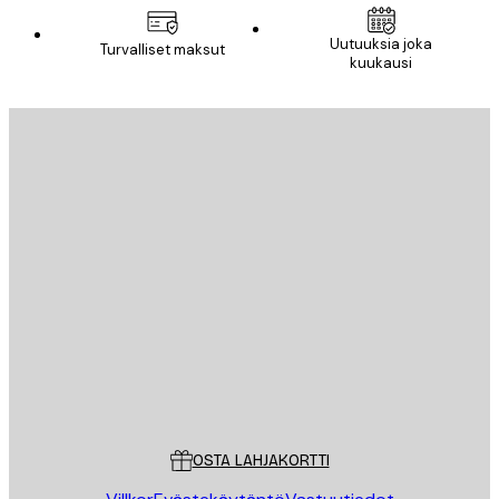
Uutuuksia joka
Turvalliset maksut
kuukausi
Sähköposti
LÄHETÄ
Store
Poster Store
Asiakaspalvelu
OSTA LAHJAKORTTI