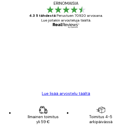
ERINOMAISIA
4.3 5 tähdestä
Perustuen 70920 arvosana.
Lue joitakin arvosteluja täältä.
Varmennettu ostaja
asiakkaiden
arvostelut
All good alweys
18 touko
Mika S
Lue lisää arvostelu täältä
Ilmainen toimitus
Toimitus 4-5
yli 59 €
arkipäivässä