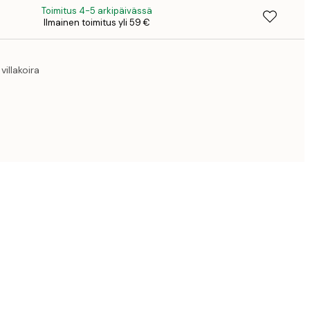
Toimitus 4-5 arkipäivässä
Ilmainen toimitus yli 59 €
41,
villakoira