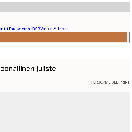
intit
Tauluseinät
B2B
Vinkit & Ideat
soonallinen juliste
PERSONALISED PRINT