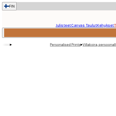
Skip
FIN
to
main
content.
Julisteet
Canvas Taulut
Kehykset
▸
▸
Personalised Prints
Villakoira, persoonall