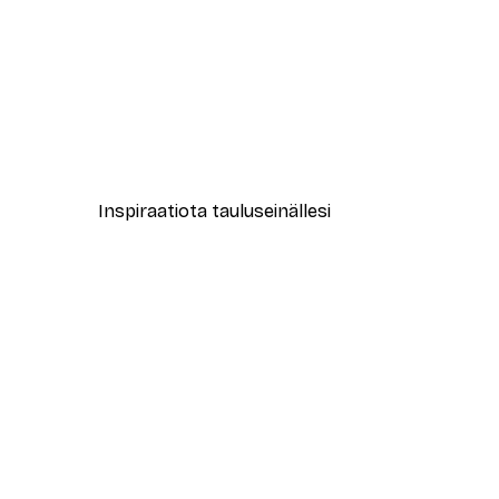
-30%*
New York City Juliste
Alkaen 9,07 €
12,95 €
Inspiraatiota tauluseinällesi