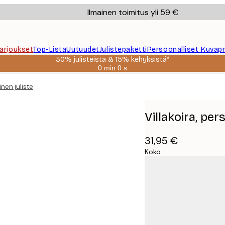
Ilmainen toimitus yli 59 €
Tarjoukset
Top-Lista
Uutuudet
Julistepaketti
Persoonalliset Kuvapr
30% julisteista & 15% kehyksistä*
0 min
0 s
Voimassa
asti:
inen juliste
2026-
08-
06
Villakoira, per
31,95 €
Koko