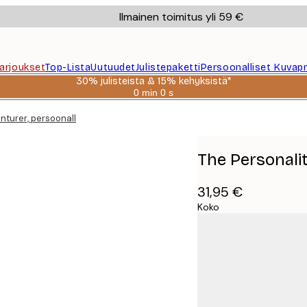
Ilmainen toimitus yli 59 €
Tarjoukset
Top-Lista
Uutuudet
Julistepaketti
Persoonalliset Kuvapr
30% julisteista & 15% kehyksistä*
0 min
0 s
Voimassa
asti:
turer, persoonallinen juliste
2026-
08-
06
The Personalit
31,95 €
Koko