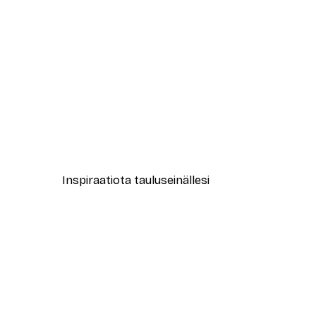
-30%*
Muotikatu Juliste
Alkaen 9,07 €
12,95 €
Inspiraatiota tauluseinällesi