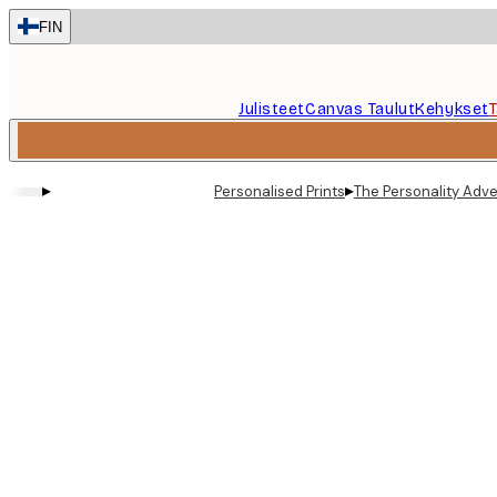
Skip
FIN
to
main
content.
Julisteet
Canvas Taulut
Kehykset
▸
▸
Personalised Prints
The Personality Adven