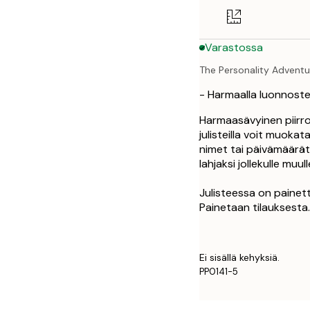
50x70 cm
Varastossa
The Personality Adventu
- Harmaalla luonnostel
Harmaasävyinen piirros
julisteilla voit muokat
nimet tai päivämäärät
lahjaksi jollekulle muull
Julisteessa on painet
Painetaan tilauksesta.
Ei sisällä kehyksiä.
PP0141-5