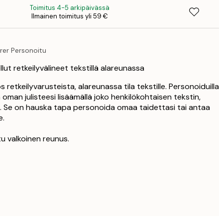
Toimitus 4-5 arkipäivässä
Ilmainen toimitus yli 59 €
41,
rer Personoitu
lut retkeilyvälineet tekstillä alareunassa
 retkeilyvarusteista, alareunassa tila tekstille. Personoiduilla
a oman julisteesi lisäämällä joko henkilökohtaisen tekstin,
. Se on hauska tapa personoida omaa taidettasi tai antaa
e.
tu valkoinen reunus.