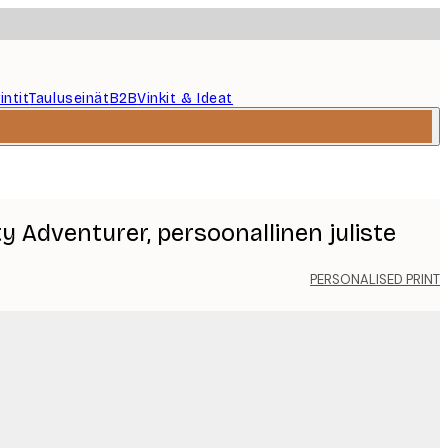
intit
Tauluseinät
B2B
Vinkit & Ideat
y Adventurer, persoonallinen juliste
PERSONALISED PRINT