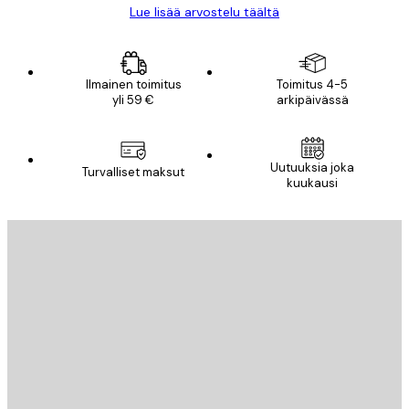
Lue lisää arvostelu täältä
Ilmainen toimitus
Toimitus 4-5
yli 59 €
arkipäivässä
Uutuuksia joka
Turvalliset maksut
kuukausi
Sähköposti
LÄHETÄ