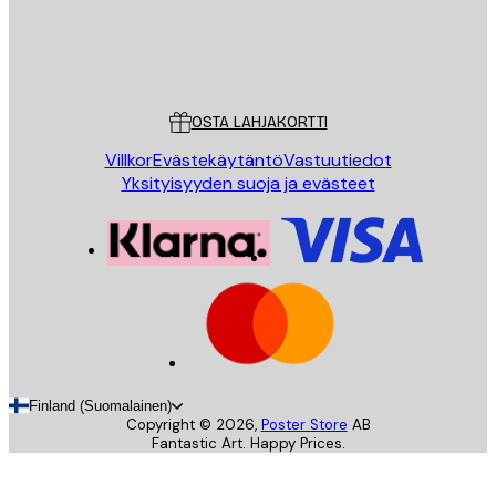
Store
Poster Store
Asiakaspalvelu
OSTA LAHJAKORTTI
Villkor
Evästekäytäntö
Vastuutiedot
Yksityisyyden suoja ja evästeet
Finland (Suomalainen)
Copyright ©
2026
,
Poster Store
AB
Fantastic Art. Happy Prices.