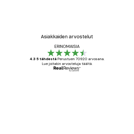
-30%*
e
Muotikatu Juliste
Alkaen 9,07 €
12,95 €
Asiakkaiden arvostelut
ERINOMAISIA
4.3 5 tähdestä
Perustuen 70920 arvosana.
Lue joitakin arvosteluja täältä.
Varmennettu ostaja
asiakkaiden
arvostelut
All good alweys
18 touko
Mika S