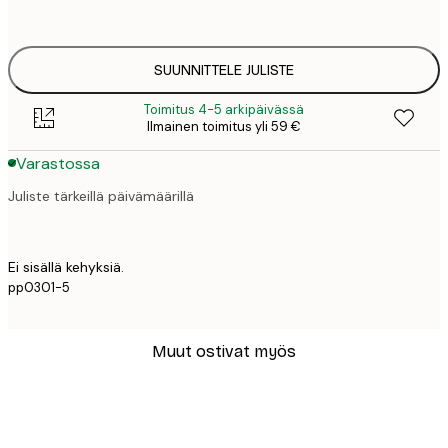
50x70 cm
41,
SUUNNITTELE JULISTE
Toimitus 4-5 arkipäivässä
Ilmainen toimitus yli 59 €
Varastossa
Juliste tärkeillä päivämäärillä
Ei sisällä kehyksiä.
pp0301-5
Muut ostivat myös