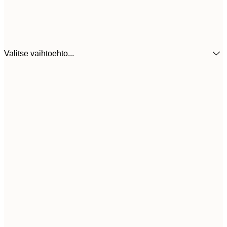
Valitse vaihtoehto...
30x40 cm
31,