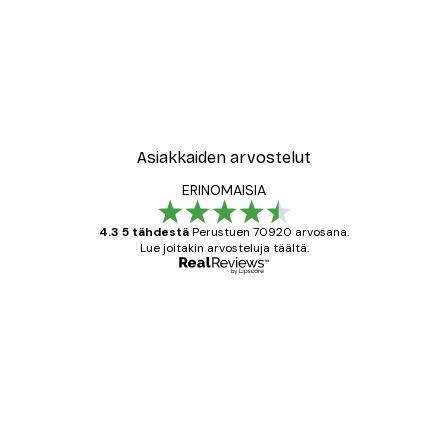
Asiakkaiden arvostelut
ERINOMAISIA
4.3 5 tähdestä
Perustuen 70920 arvosana.
Lue joitakin arvosteluja täältä.
Varmennettu ostaja
asiakkaiden
arvostelut
All good alweys
18 touko
Mika S