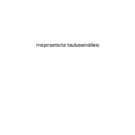
-40%*
le No2 Juliste
Muotikatu Juliste
Alkaen 7,77 €
12,95 €
Inspiraatiota tauluseinällesi