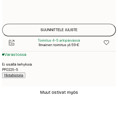
25
30x40 cm
3
33
50x70 cm
4
SUUNNITTELE JULISTE
Toimitus 4-5 arkipäivässä
Ilmainen toimitus yli 59 €
Varastossa
Ei sisällä kehyksiä.
PP0225-5
Hintahistoria
Muut ostivat myös