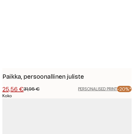
Product
images
Paikka, persoonallinen juliste
25,56 €
31,95 €
-20%*
PERSONALISED PRINT
Koko