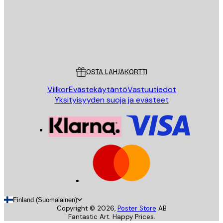
Store
Poster Store
Asiakaspalvelu
OSTA LAHJAKORTTI
Villkor
Evästekäytäntö
Vastuutiedot
Yksityisyyden suoja ja evästeet
Finland (Suomalainen)
Copyright ©
2026
,
Poster Store
AB
Fantastic Art. Happy Prices.