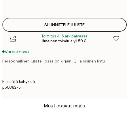
50x70 cm
41,
SUUNNITTELE JULISTE
Toimitus 4-5 arkipäivässä
Ilmainen toimitus yli 59 €
Varastossa
Persoonallinen juliste, jossa on kirjain 'Q' ja sininen lintu
Ei sisällä kehyksiä.
pp0362-5
Muut ostivat myös