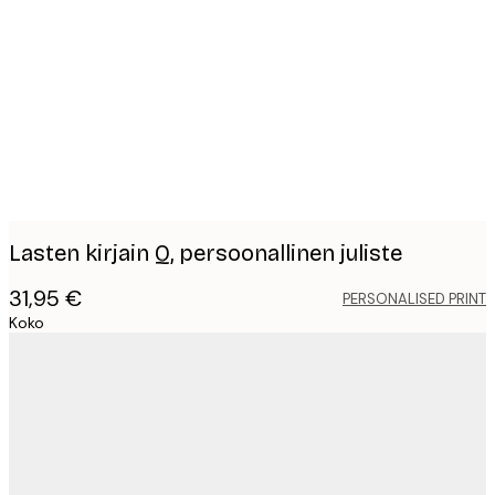
Product
images
Lasten kirjain Q, persoonallinen juliste
31,95 €
PERSONALISED PRINT
Koko