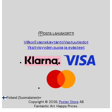
Store
Poster Store
Asiakaspalvelu
OSTA LAHJAKORTTI
Villkor
Evästekäytäntö
Vastuutiedot
Yksityisyyden suoja ja evästeet
Finland (Suomalainen)
Copyright ©
2026
,
Poster Store
AB
Fantastic Art. Happy Prices.