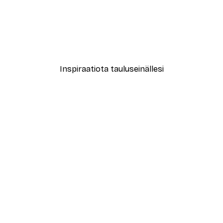
-30%*
le No2 Juliste
New York City Juliste
Alkaen 9,07 €
12,95 €
Inspiraatiota tauluseinällesi