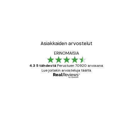
Asiakkaiden arvostelut
ERINOMAISIA
4.3 5 tähdestä
Perustuen 70920 arvosana.
Lue joitakin arvosteluja täältä.
Varmennettu ostaja
asiakkaiden
arvostelut
All good alweys
18 touko
Mika S