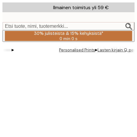
Skip
Ilmainen toimitus yli 59 €
to
main
content.
Etsi tuote, nimi, tuotemerkki...
30% julisteista & 15% kehyksistä*
0 min
0 s
Voimassa
asti:
▸
▸
Personalised Prints
Lasten kirjain Q, per
2026-
08-
06