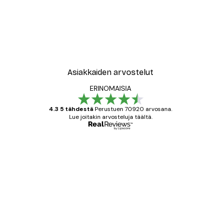
Asiakkaiden arvostelut
ERINOMAISIA
4.3 5 tähdestä
Perustuen 70920 arvosana.
Lue joitakin arvosteluja täältä.
Varmennettu ostaja
asiakkaiden
arvostelut
All good alweys
18 touko
Mika S