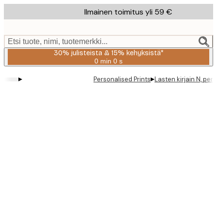
Skip
Ilmainen toimitus yli 59 €
to
main
content.
Etsi tuote, nimi, tuotemerkki...
30% julisteista & 15% kehyksistä*
0 min
0 s
Voimassa
asti:
▸
▸
Personalised Prints
Lasten kirjain N, pers
2026-
08-
06