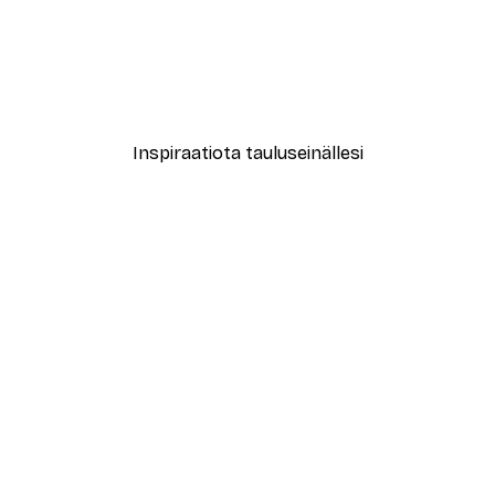
-30%*
le No2 Juliste
New York City Juliste
Alkaen 9,07 €
12,95 €
Inspiraatiota tauluseinällesi