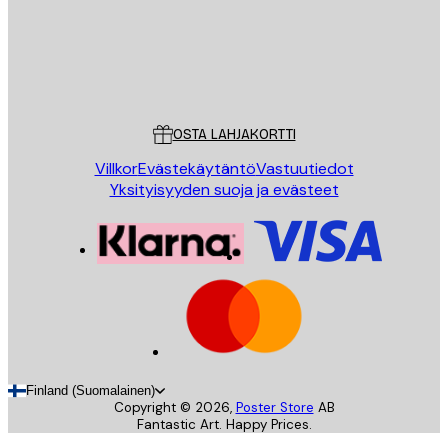
Store
Poster Store
Asiakaspalvelu
OSTA LAHJAKORTTI
Villkor
Evästekäytäntö
Vastuutiedot
Yksityisyyden suoja ja evästeet
Finland (Suomalainen)
Copyright ©
2026
,
Poster Store
AB
Fantastic Art. Happy Prices.