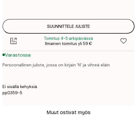
50x70 cm
41,
SUUNNITTELE JULISTE
Toimitus 4-5 arkipäivässä
Ilmainen toimitus yli 59 €
Varastossa
Persoonallinen juliste, jossa on kirjain 'N' ja vihreä eläin
Ei sisällä kehyksiä.
pp0359-5
Muut ostivat myös