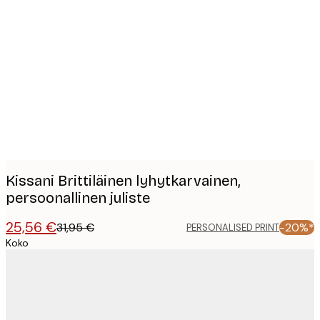
Product
images
Kissani Brittiläinen lyhytkarvainen,
persoonallinen juliste
25,56 €
31,95 €
-20%*
PERSONALISED PRINT
Koko