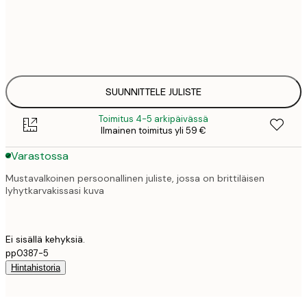
25
30x40 cm
3
33
50x70 cm
4
SUUNNITTELE JULISTE
Toimitus 4-5 arkipäivässä
Ilmainen toimitus yli 59 €
Varastossa
Mustavalkoinen persoonallinen juliste, jossa on brittiläisen
lyhytkarvakissasi kuva
Ei sisällä kehyksiä.
pp0387-5
Hintahistoria