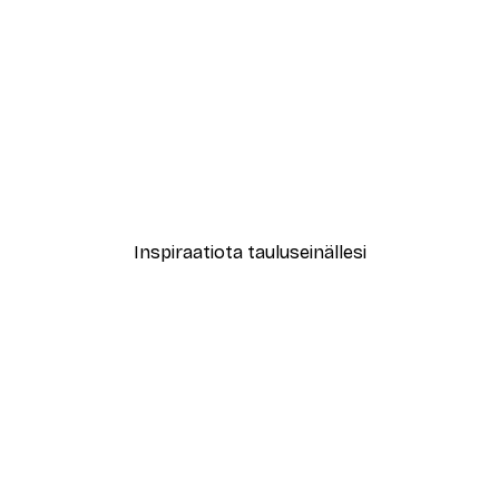
-40%*
New York City Juliste
Alkaen 7,77 €
12,95 €
Inspiraatiota tauluseinällesi