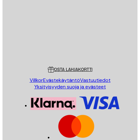
Sähköposti
LÄHETÄ
Store
Poster Store
Asiakaspalvelu
OSTA LAHJAKORTTI
Villkor
Evästekäytäntö
Vastuutiedot
Yksityisyyden suoja ja evästeet