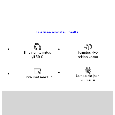
18 touko
Mika S
Lue lisää arvostelu täältä
Ilmainen toimitus
Toimitus 4-5
yli 59 €
arkipäivässä
Uutuuksia joka
Turvalliset maksut
kuukausi