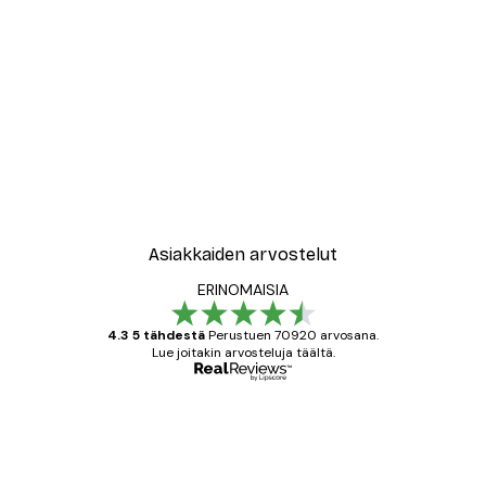
Asiakkaiden arvostelut
ERINOMAISIA
4.3 5 tähdestä
Perustuen 70920 arvosana.
Lue joitakin arvosteluja täältä.
Varmennettu ostaja
asiakkaiden
arvostelut
All good alweys