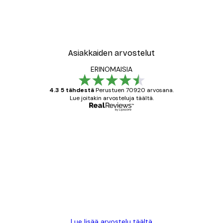
e
Muotikatu Juliste
Alkaen 9,07 €
12,95 €
Asiakkaiden arvostelut
ERINOMAISIA
4.3 5 tähdestä
Perustuen 70920 arvosana.
Lue joitakin arvosteluja täältä.
Varmennettu ostaja
asiakkaiden
arvostelut
All good alweys
18 touko
Mika S
Lue lisää arvostelu täältä