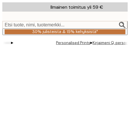
Skip
Ilmainen toimitus yli 59 €
to
main
content.
Etsi tuote, nimi, tuotemerkki...
30% julisteista & 15% kehyksistä*
▸
▸
Personalised Prints
Kirjaimeni Q, persoon