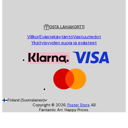
Store
Poster Store
Asiakaspalvelu
OSTA LAHJAKORTTI
Villkor
Evästekäytäntö
Vastuutiedot
Yksityisyyden suoja ja evästeet
Finland (Suomalainen)
Copyright ©
2026
,
Poster Store
AB
Fantastic Art. Happy Prices.