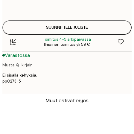
50x70 cm
41,
SUUNNITTELE JULISTE
Toimitus 4-5 arkipäivässä
Ilmainen toimitus yli 59 €
Varastossa
Musta Q-kirjain
Ei sisällä kehyksiä.
pp0273-5
Muut ostivat myös