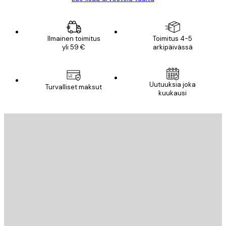
Ilmainen toimitus
Toimitus 4-5
yli 59 €
arkipäivässä
Uutuuksia joka
Turvalliset maksut
kuukausi
Sähköposti
LÄHETÄ