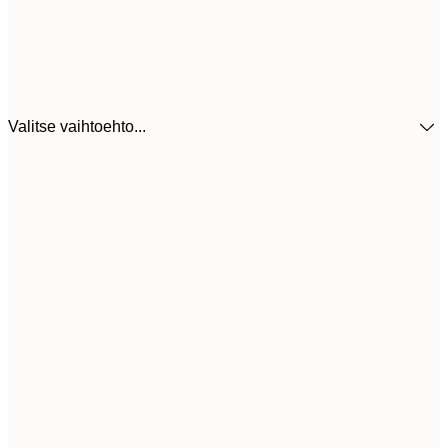
Valitse vaihtoehto...
30x40 cm
31,