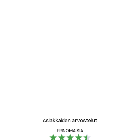
-30%*
le No2 Juliste
Muotikatu Juliste
Alkaen 9,07 €
12,95 €
Asiakkaiden arvostelut
ERINOMAISIA