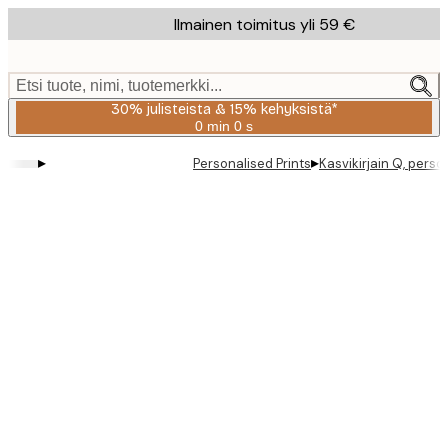
Skip
Ilmainen toimitus yli 59 €
to
main
content.
Etsi tuote, nimi, tuotemerkki...
30% julisteista & 15% kehyksistä*
0 min
0 s
Voimassa
asti:
▸
▸
Personalised Prints
Kasvikirjain Q, persoo
2026-
08-
06