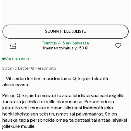
30x40 cm
31,
50x70 cm
41,
SUUNNITTELE JULISTE
Toimitus 4-5 arkipäivässä
Ilmainen toimitus yli 59 €
Varastossa
Botanic Letter Q Personoitu
- Vihreiden lehtien muodostama Q-kirjain tekstillä
alareunassa
Piirros Q-kirjainta muistuttavista lehdistä vaaleanbeigellä
taustalla ja tilalla tekstille alareunassa. Personoiduilla
julisteilla voit muokata oman julisteesi lisäämällä joko
henkilökohtaisen tekstin, nimet tai päivämäärät. Se on
hauska tapa personoida omaa taidettasi tai antaa lahjaksi
jollekulle muulle.