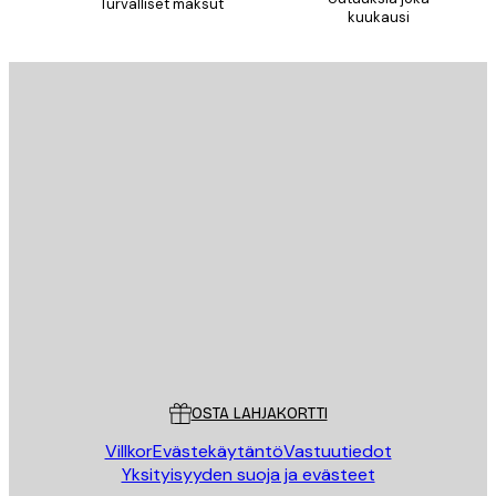
Turvalliset maksut
kuukausi
Sähköposti
LÄHETÄ
Store
Poster Store
Asiakaspalvelu
OSTA LAHJAKORTTI
Villkor
Evästekäytäntö
Vastuutiedot
Yksityisyyden suoja ja evästeet