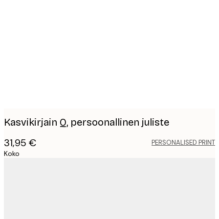
Product
images
Kasvikirjain Q, persoonallinen juliste
31,95 €
PERSONALISED PRINT
Koko