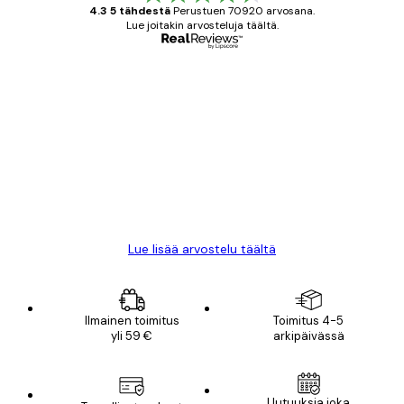
4.3 5 tähdestä
Perustuen 70920 arvosana.
Lue joitakin arvosteluja täältä.
Varmennettu ostaja
asiakkaiden
arvostelut
All good alweys
18 touko
Mika S
Lue lisää arvostelu täältä
Ilmainen toimitus
Toimitus 4-5
yli 59 €
arkipäivässä
Uutuuksia joka