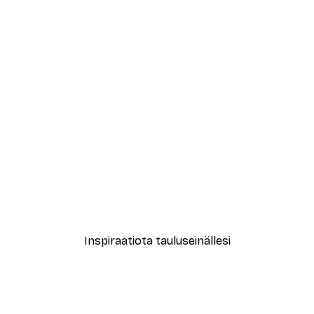
-30%*
Juliste
New York City Juliste
Alkaen 9,07 €
12,95 €
Inspiraatiota tauluseinällesi