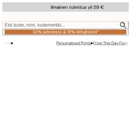
Skip
Ilmainen toimitus yli 59 €
to
main
content.
Etsi tuote, nimi, tuotemerkki...
30% julisteista & 15% kehyksistä*
▸
▸
Personalised Prints
From This Day Forward
Product