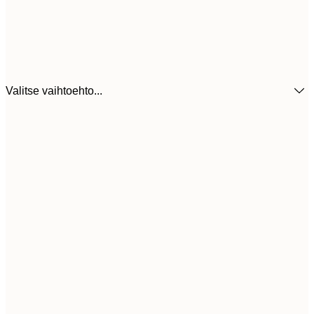
Valitse vaihtoehto...
30x40 cm
31,