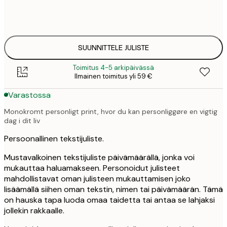
50x70 cm
41,
SUUNNITTELE JULISTE
Toimitus 4-5 arkipäivässä
Ilmainen toimitus yli 59 €
Varastossa
Monokromt personligt print, hvor du kan personliggøre en vigtig
dag i dit liv
Persoonallinen tekstijuliste.
Mustavalkoinen tekstijuliste päivämäärällä, jonka voi
mukauttaa haluamakseen. Personoidut julisteet
mahdollistavat oman julisteen mukauttamisen joko
lisäämällä siihen oman tekstin, nimen tai päivämäärän. Tämä
on hauska tapa luoda omaa taidetta tai antaa se lahjaksi
jollekin rakkaalle.