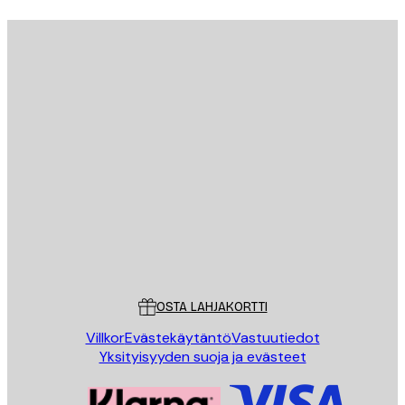
Sähköposti
LÄHETÄ
Store
Poster Store
Asiakaspalvelu
OSTA LAHJAKORTTI
Villkor
Evästekäytäntö
Vastuutiedot
Yksityisyyden suoja ja evästeet