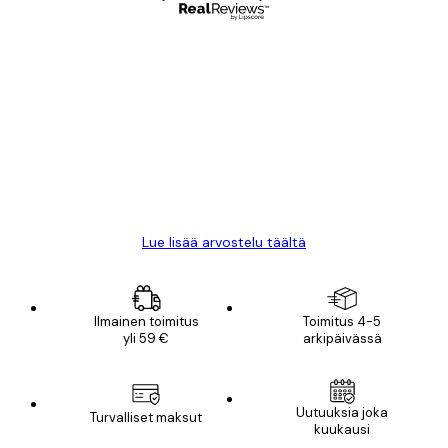
Varmennettu ostaja
asiakkaiden
arvostelut
All good alweys
18 touko
Mika S
Lue lisää arvostelu täältä
Ilmainen toimitus
Toimitus 4-5
yli 59 €
arkipäivässä
Uutuuksia joka
Turvalliset maksut
kuukausi