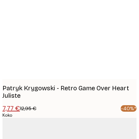
Product
images
Patryk Krygowski - Retro Game Over Heart
Juliste
7,77 €
12,95 €
-40%*
Koko