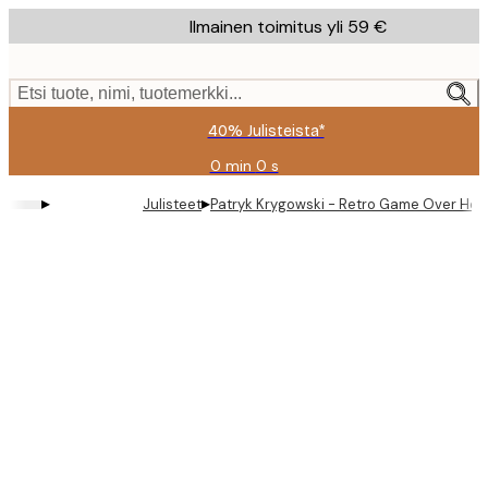
Skip
Ilmainen toimitus yli 59 €
to
main
content.
Etsi tuote, nimi, tuotemerkki...
40% Julisteista*
0 min
0 s
Voimassa
asti:
▸
▸
Julisteet
Patryk Krygowski - Retro Game Over Hear
2026-
08-
09