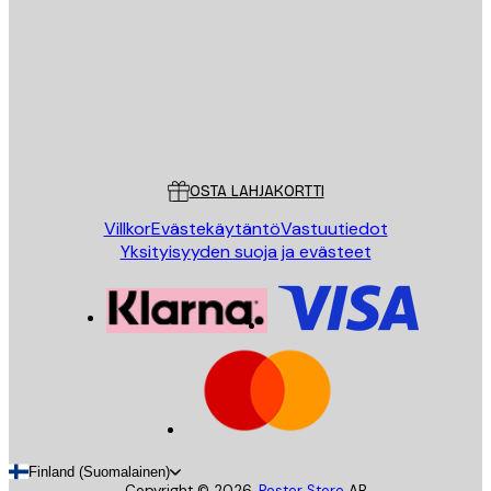
LÄHETÄ
Store
Poster Store
Asiakaspalvelu
OSTA LAHJAKORTTI
Villkor
Evästekäytäntö
Vastuutiedot
Yksityisyyden suoja ja evästeet
Finland (Suomalainen)
Copyright ©
2026
,
Poster Store
AB