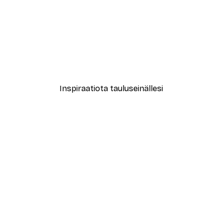
-40%*
New York City Juliste
Alkaen 7,77 €
12,95 €
Inspiraatiota tauluseinällesi