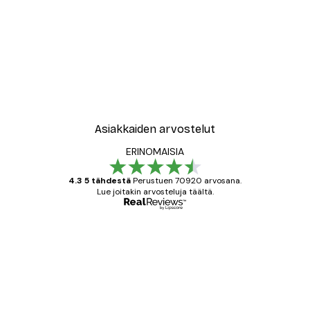
Asiakkaiden arvostelut
ERINOMAISIA
4.3 5 tähdestä
Perustuen 70920 arvosana.
Lue joitakin arvosteluja täältä.
Varmennettu ostaja
asiakkaiden
arvostelut
All good alweys