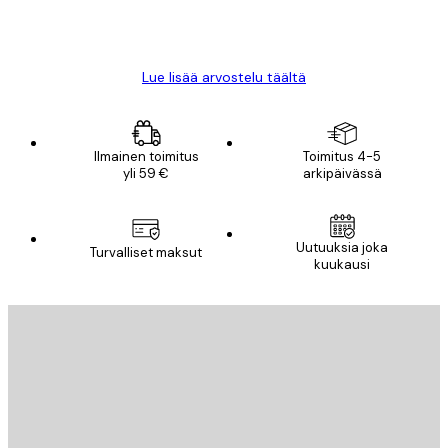
18 touko
Mika S
Lue lisää arvostelu täältä
Ilmainen toimitus
Toimitus 4-5
yli 59 €
arkipäivässä
Uutuuksia joka
Turvalliset maksut
kuukausi
Sähköposti