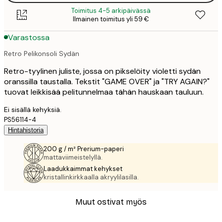
Toimitus 4-5 arkipäivässä
Ilmainen toimitus yli 59 €
Varastossa
Retro Pelikonsoli Sydän
Retro-tyylinen juliste, jossa on pikselöity violetti sydän
oranssilla taustalla. Tekstit "GAME OVER" ja "TRY AGAIN?"
tuovat leikkisää pelitunnelmaa tähän hauskaan tauluun.
Ei sisällä kehyksiä.
PS56114-4
Hintahistoria
200 g / m² Prerium-paperi
mattaviimeistelyllä.
Laadukkaimmat kehykset
kristallinkirkkaalla akryylilasilla.
Muut ostivat myös