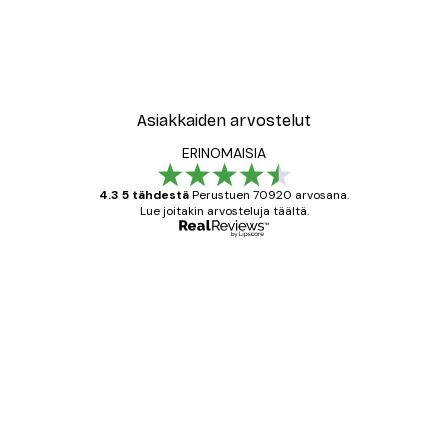
-40%*
Wassily Kandinsky - Luonnos Akhtyrkan Syksystä Juliste
Edvard Munch - Tytöt Sillal
Alkaen 7,77 €
12,95 €
Asiakkaiden arvostelut
ERINOMAISIA
4.3 5 tähdestä
Perustuen 70920 arvosana.
Lue joitakin arvosteluja täältä.
Varmennettu ostaja
asiakkaiden
arvostelut
All good alweys
18 touko
Mika S