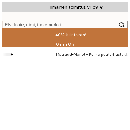
Skip
Ilmainen toimitus yli 59 €
to
main
content.
Etsi tuote, nimi, tuotemerkki...
40% Julisteista*
0 min
0 s
Voimassa
asti:
▸
▸
Maalaus
Monet - Kulma puutarhasta daali
2026-
08-
09