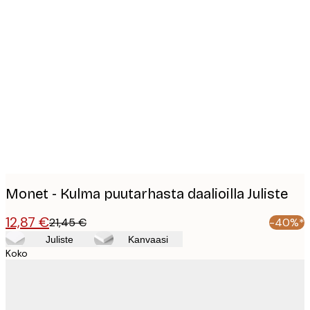
Product
images
Monet - Kulma puutarhasta daalioilla Juliste
12,87 €
21,45 €
-40%*
Juliste
Kanvaasi
Koko