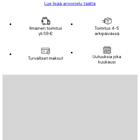
Lue lisää arvostelu täältä
Ilmainen toimitus
Toimitus 4-5
yli 59 €
arkipäivässä
Uutuuksia joka
Turvalliset maksut
kuukausi
Sähköposti
LÄHETÄ