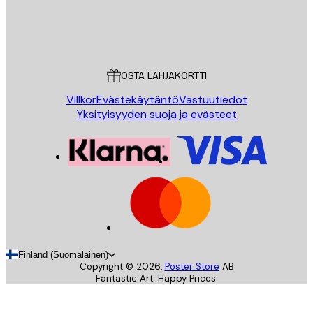
Store
Poster Store
Asiakaspalvelu
OSTA LAHJAKORTTI
Villkor
Evästekäytäntö
Vastuutiedot
Yksityisyyden suoja ja evästeet
Finland (Suomalainen)
Copyright ©
2026
,
Poster Store
AB
Fantastic Art. Happy Prices.