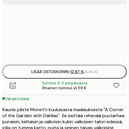
12
30x40 cm
2
19
50x70 cm
3
Frame
options
LISÄÄ OSTOSKORIIN
-
12,87 €
21,45 €
Toimitus 4-5 arkipäivässä
Ilmainen toimitus yli 59 €
Varastossa
Kaunis juliste Monet'n kuuluisasta maalauksesta "A Corner
of the Garden with Dahlias". Se esittää rehevää puutarhaa
punaisin, keltaisin ja valkoisin kukin valkoisen talon edessä,
jolla on tumma katto, puita ja sininen taivas valkoisine