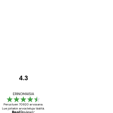
4.3
asiakkaiden
arvostelut
All good alweys
ERINOMAISIA
Perustuen 70920 arvosana.
Lue joitakin arvosteluja täältä.
18 touko