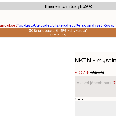
Ilmainen toimitus yli 59 €
Tarjoukset
Top-Lista
Uutuudet
Julistepaketti
Persoonalliset Kuvapr
30% julisteista & 15% kehyksistä*
0 min
0 s
Voimassa
asti:
2026-
08-
06
NKTN - mystine
9,07 €
12,95 €
Aktivoi jäsenhintasi
|
7
Koko