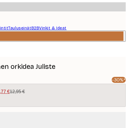
intit
Tauluseinät
B2B
Vinkit & Ideat
n orkidea Juliste
-30%*
,77 €
12,95 €