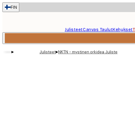
Skip
FIN
to
main
content.
Julisteet
Canvas Taulut
Kehykset
▸
▸
Julisteet
NKTN - mystinen orkidea Juliste