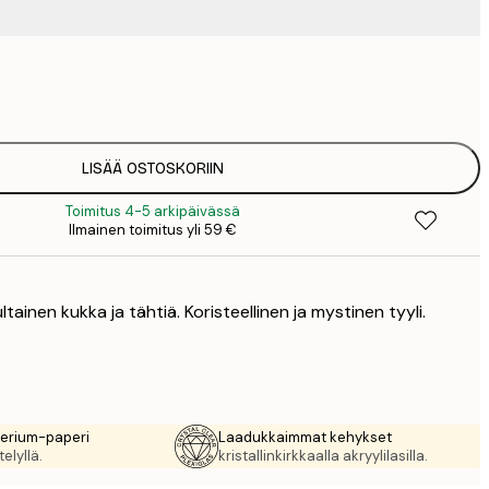
9
1
15
2
19
LISÄÄ OSTOSKORIIN
2
Toimitus 4-5 arkipäivässä
23
Ilmainen toimitus yli 59 €
3
30
4
ultainen kukka ja tähtiä. Koristeellinen ja mystinen tyyli.
rerium-paperi
Laadukkaimmat kehykset
elyllä.
kristallinkirkkaalla akryylilasilla.