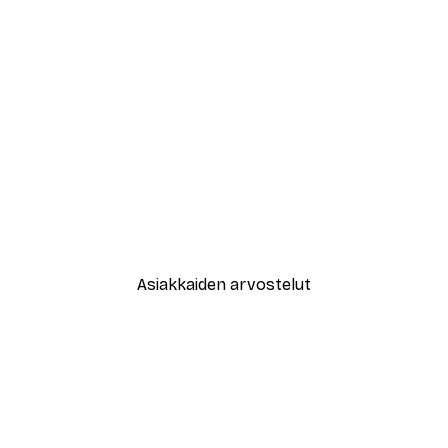
-30%*
New York City Juliste
Alkaen 9,07 €
12,95 €
Asiakkaiden arvostelut