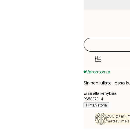
Frame
21x30 cm
options
30x40 cm
40x50 cm
50x70 cm
Varastossa
70x100 cm
Sininen juliste, jossa k
Ei sisällä kehyksiä.
PS58373-4
Hintahistoria
200 g / m² P
mattaviimeist