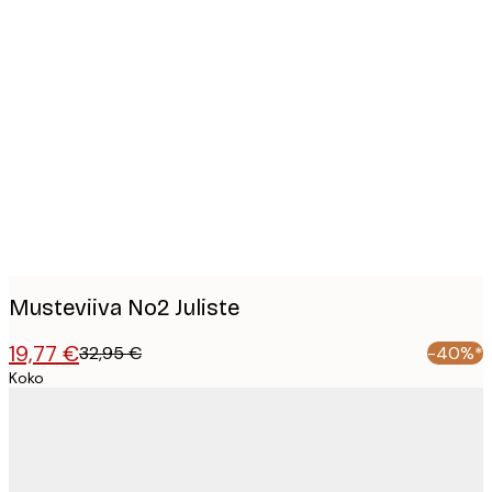
Product
images
Musteviiva No2 Juliste
19,77 €
32,95 €
-40%*
Koko