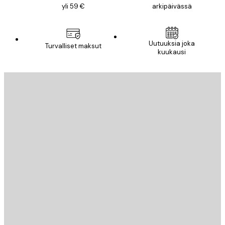
yli 59 €
arkipäivässä
Uutuuksia joka
Turvalliset maksut
kuukausi
Sähköposti
LÄHETÄ
Store
Poster Store
Asiakaspalvelu