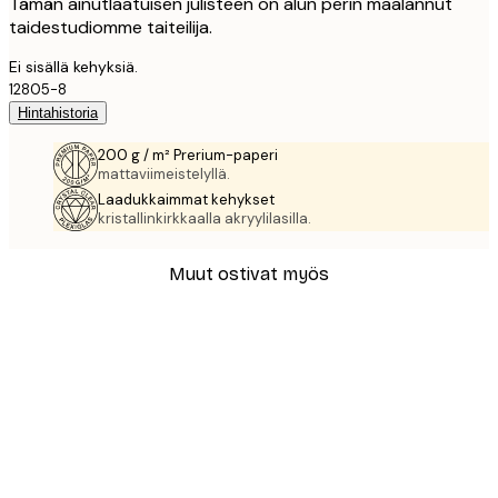
Tämän ainutlaatuisen julisteen on alun perin maalannut
taidestudiomme taiteilija.
Ei sisällä kehyksiä.
12805-8
Hintahistoria
200 g / m² Prerium-paperi
mattaviimeistelyllä.
Laadukkaimmat kehykset
kristallinkirkkaalla akryylilasilla.
Muut ostivat myös