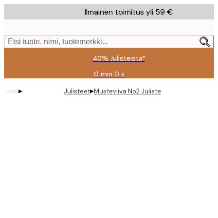
Skip
Ilmainen toimitus yli 59 €
to
main
content.
Etsi tuote, nimi, tuotemerkki...
40% Julisteista*
0 min
0 s
Voimassa
asti:
▸
▸
Julisteet
Musteviiva No2 Juliste
2026-
08-
09