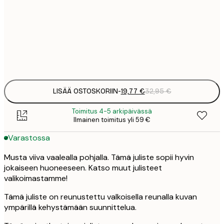
19
50x70 cm
3
Frame
options
LISÄÄ OSTOSKORIIN
-
19,77 €
32,95 €
Toimitus 4-5 arkipäivässä
Ilmainen toimitus yli 59 €
Varastossa
Musta viiva vaalealla pohjalla. Tämä juliste sopii hyvin
jokaiseen huoneeseen. Katso muut julisteet
valikoimastamme!
Tämä juliste on reunustettu valkoisella reunalla kuvan
ympärillä kehystämään suunnittelua.