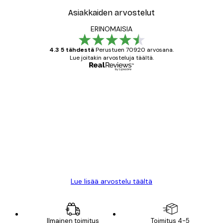
Asiakkaiden arvostelut
ERINOMAISIA
4.3 5 tähdestä
Perustuen 70920 arvosana.
Lue joitakin arvosteluja täältä.
Varmennettu ostaja
asiakkaiden
arvostelut
All good alweys
18 touko
Mika S
Lue lisää arvostelu täältä
Ilmainen toimitus
Toimitus 4-5