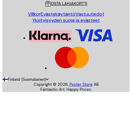
OSTA LAHJAKORTTI
Villkor
Evästekäytäntö
Vastuutiedot
Yksityisyyden suoja ja evästeet
Finland (Suomalainen)
Copyright ©
2026
,
Poster Store
AB
Fantastic Art. Happy Prices.