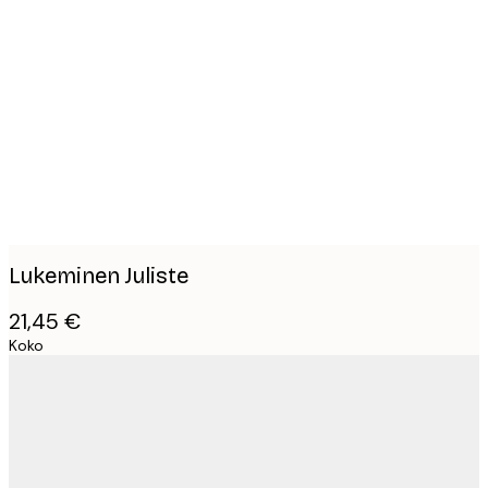
Product
images
Lukeminen Juliste
21,45 €
Koko