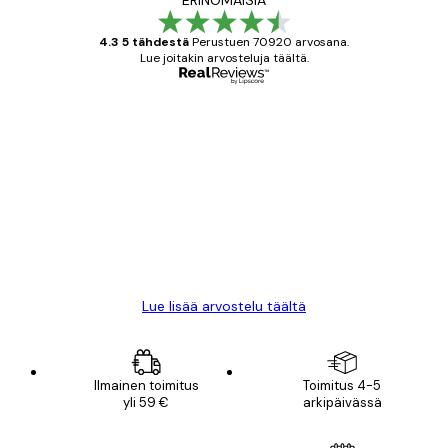
ERINOMAISIA
4.3 5 tähdestä
Perustuen 70920 arvosana.
Lue joitakin arvosteluja täältä.
Varmennettu ostaja
asiakkaiden
arvostelut
All good alweys
18 touko
Mika S
Lue lisää arvostelu täältä
Ilmainen toimitus
Toimitus 4-5
yli 59 €
arkipäivässä