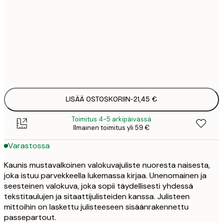
30x40 cm
21,
50x70 cm
32,
Frame
options
LISÄÄ OSTOSKORIIN
-
21,45 €
Toimitus 4-5 arkipäivässä
Ilmainen toimitus yli 59 €
Varastossa
Kaunis mustavalkoinen valokuvajuliste nuoresta naisesta,
joka istuu parvekkeella lukemassa kirjaa. Unenomainen ja
seesteinen valokuva, joka sopii täydellisesti yhdessä
tekstitaulujen ja sitaattijulisteiden kanssa. Julisteen
mittoihin on laskettu julisteeseen sisäänrakennettu
passepartout.