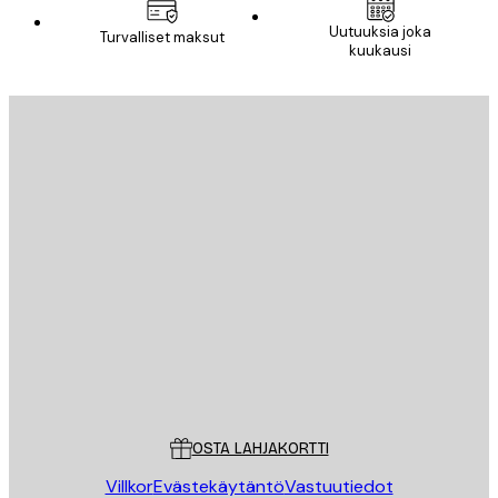
Uutuuksia joka
Turvalliset maksut
kuukausi
Sähköposti
LÄHETÄ
Store
Poster Store
Asiakaspalvelu
OSTA LAHJAKORTTI
Villkor
Evästekäytäntö
Vastuutiedot