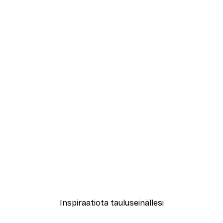
-40%*
ori No1-juliste
Treechild - Kuiskailevat Ku
Alkaen 7,77 €
12,95 €
Inspiraatiota tauluseinällesi