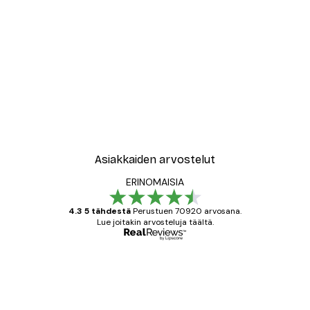
Asiakkaiden arvostelut
ERINOMAISIA
4.3 5 tähdestä
Perustuen 70920 arvosana.
Lue joitakin arvosteluja täältä.
Varmennettu ostaja
asiakkaiden
arvostelut
All good alweys