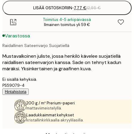
LISÄÄ OSTOSKORIIN
-
7,77 €
12,95 €
Toimitus 4-5 arkipäivässä
Ilmainen toimitus yli 59 €
Varastossa
Raidallinen Sateenvarjo Suojatiellä
Mustavalkoinen juliste, jossa henkilö kävelee suojatiellä
raidallisen sateenvarjon kanssa. Sade on tehnyt kadun
märäksi. Yksinkertainen ja graafinen kuva.
Ei sisällä kehyksiä.
PS59079-4
Hintahistoria
200 g / m² Prerium-paperi
mattaviimeistelyllä.
Laadukkaimmat kehykset
kristallinkirkkaalla akryylilasilla.