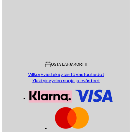
Sähköposti
LÄHETÄ
Store
Poster Store
Asiakaspalvelu
OSTA LAHJAKORTTI
Villkor
Evästekäytäntö
Vastuutiedot
Yksityisyyden suoja ja evästeet