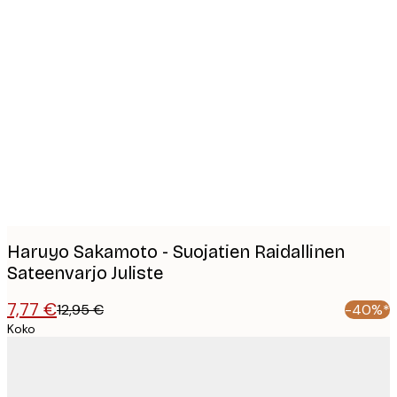
Product
images
Haruyo Sakamoto - Suojatien Raidallinen
Sateenvarjo Juliste
7,77 €
12,95 €
-40%*
Koko