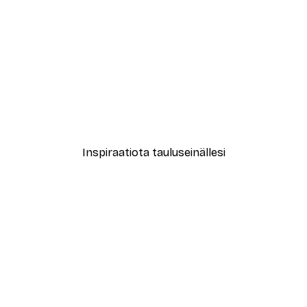
-40%*
New York City Juliste
Alkaen 7,77 €
12,95 €
Inspiraatiota tauluseinällesi