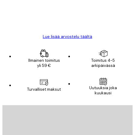
18 touko
Mika S
Lue lisää arvostelu täältä
Ilmainen toimitus
Toimitus 4-5
yli 59 €
arkipäivässä
Uutuuksia joka
Turvalliset maksut
kuukausi