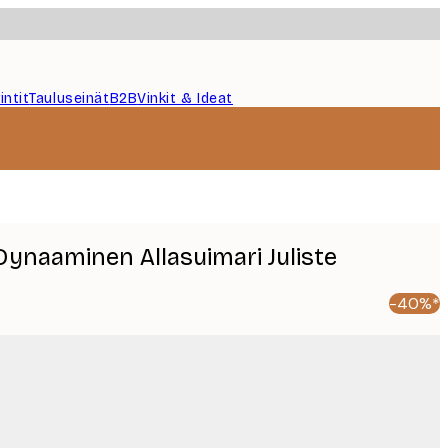
intit
Tauluseinät
B2B
Vinkit & Ideat
 Dynaaminen Allasuimari Juliste
-40%*