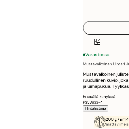
Frame
21x30 cm
options
30x40 cm
40x50 cm
50x70 cm
Varastossa
70x100 cm
Mustavalkoinen Uimari Ju
100x150 cm
Mustavalkoinen julist
ruudullinen kuvio, jok
ja uimapukua. Tyylikäs 
Ei sisällä kehyksiä.
PS58833-4
Hintahistoria
200 g / m² P
mattaviimeist