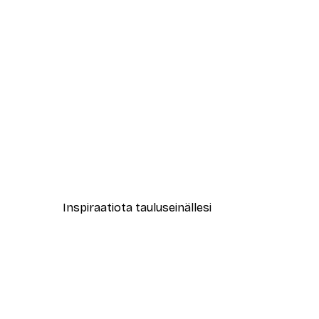
-40%*
ATTILA SZABO - Bike Trial Chal
Alkaen 7,77 €
12,95 €
Inspiraatiota tauluseinällesi