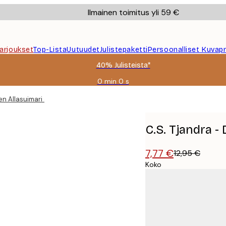
Ilmainen toimitus yli 59 €
Tarjoukset
Top-Lista
Uutuudet
Julistepaketti
Persoonalliset Kuvapr
40% Julisteista*
0 min
0 s
Voimassa
asti:
n Allasuimari Juliste
2026-
08-
09
C.S. Tjandra -
7,77 €
12,95 €
Koko