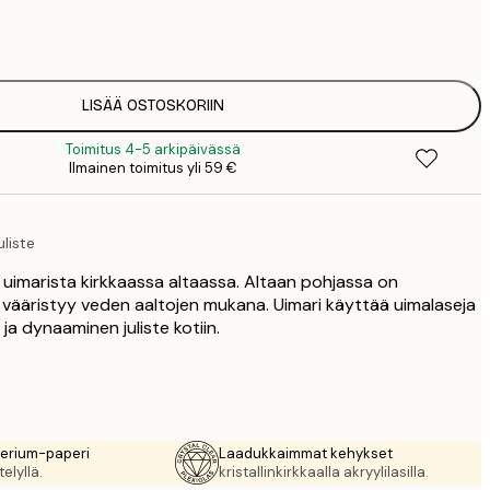
7
1
12
2
16
LISÄÄ OSTOSKORIIN
2
Toimitus 4-5 arkipäivässä
19
Ilmainen toimitus yli 59 €
3
26
4
liste
64
e uimarista kirkkaassa altaassa. Altaan pohjassa on
a vääristyy veden aaltojen mukana. Uimari käyttää uimalaseja
ja dynaaminen juliste kotiin.
rerium-paperi
Laadukkaimmat kehykset
elyllä.
kristallinkirkkaalla akryylilasilla.