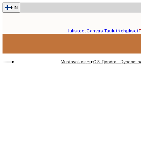
Skip
FIN
to
main
content.
Julisteet
Canvas Taulut
Kehykset
▸
▸
Mustavalkoiset
C.S. Tjandra - Dynaamine