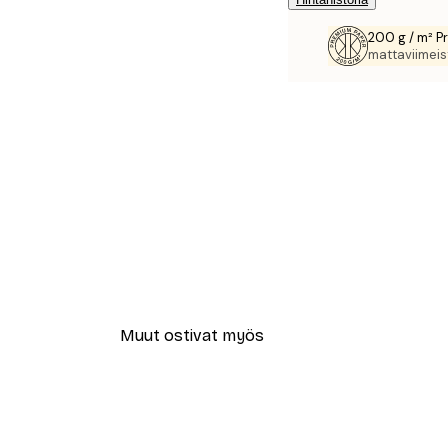
200 g / m² P
mattaviimeist
Muut ostivat myös