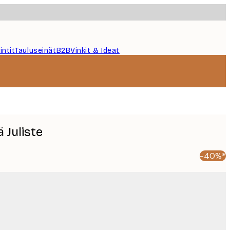
intit
Tauluseinät
B2B
Vinkit & Ideat
 Juliste
-40%*