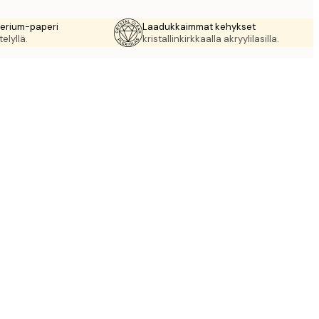
rerium-paperi
Laadukkaimmat kehykset
elyllä.
kristallinkirkkaalla akryylilasilla.