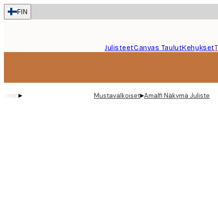
Skip
FIN
to
main
content.
Julisteet
Canvas Taulut
Kehykset
▸
▸
Mustavalkoiset
Amalfi Näkymä Juliste