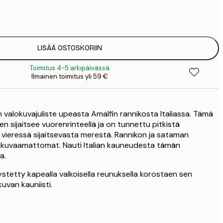
7
1
12
2
16
LISÄÄ OSTOSKORIIN
2
Toimitus 4-5 arkipäivässä
16
Ilmainen toimitus yli 59 €
2
19
3
 valokuvajuliste upeasta Amalfin rannikosta Italiassa. Tämä
26
4
en sijaitsee vuorenrinteellä ja on tunnettu pitkistä
vieressä sijaitsevasta merestä. Rannikon ja sataman
kuvaamattomat. Nauti Italian kauneudesta tämän
a.
ystetty kapealla valkoisella reunuksella korostaen sen
kuvan kauniisti.