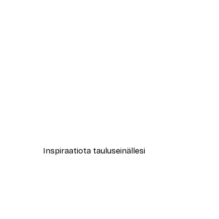
-40%*
Gucci Muoti Juliste
Alkaen 7,77 €
12,95 €
Inspiraatiota tauluseinällesi