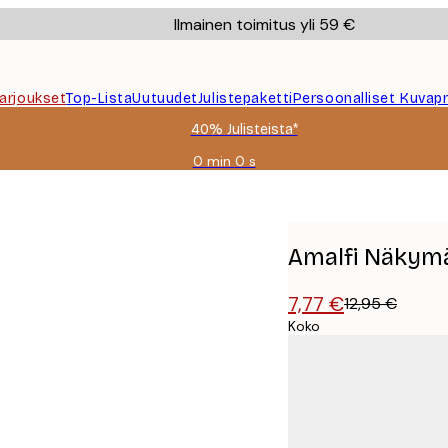
Ilmainen toimitus yli 59 €
Tarjoukset
Top-Lista
Uutuudet
Julistepaketti
Persoonalliset Kuvapr
40% Julisteista*
0 min
0 s
Voimassa
asti:
2026-
08-
09
Amalfi Näkymä
7,77 €
12,95 €
Koko