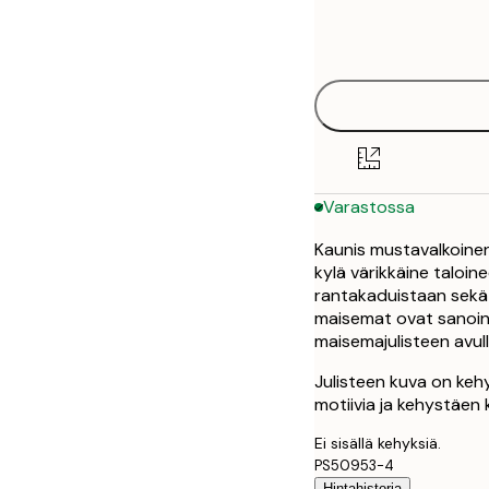
Frame
21x30 cm
options
30x40 cm
40x50 cm
50x50 cm
Varastossa
50x70 cm
Kaunis mustavalkoinen
70x100 cm
kylä värikkäine taloine
rantakaduistaan sekä 
maisemat ovat sanoin
maisemajulisteen avull
Julisteen kuva on keh
motiivia ja kehystäen 
Ei sisällä kehyksiä.
PS50953-4
Hintahistoria