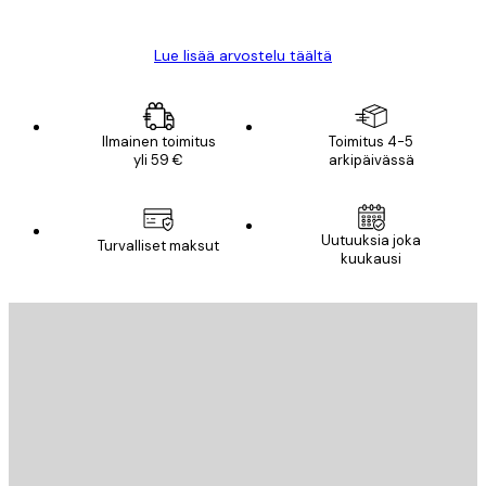
Mika S
Lue lisää arvostelu täältä
Ilmainen toimitus
Toimitus 4-5
yli 59 €
arkipäivässä
Uutuuksia joka
Turvalliset maksut
kuukausi
Sähköposti
LÄHETÄ