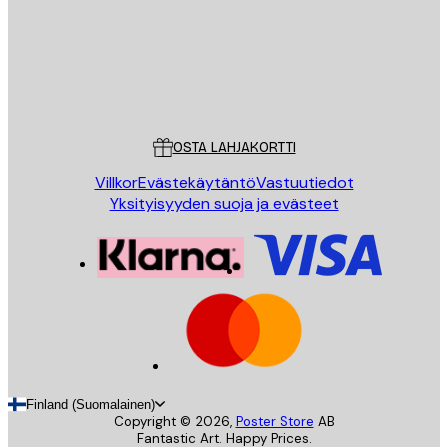
Store
Poster Store
Asiakaspalvelu
OSTA LAHJAKORTTI
Villkor
Evästekäytäntö
Vastuutiedot
Yksityisyyden suoja ja evästeet
Finland (Suomalainen)
Copyright ©
2026
,
Poster Store
AB
Fantastic Art. Happy Prices.