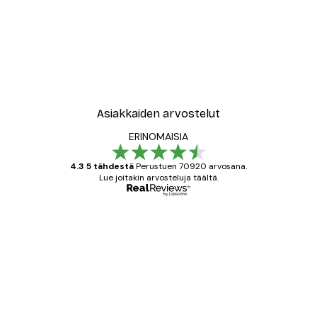
-40%*
le No2 Juliste
Muotikatu Juliste
Alkaen 7,77 €
12,95 €
Asiakkaiden arvostelut
ERINOMAISIA
4.3 5 tähdestä
Perustuen 70920 arvosana.
Lue joitakin arvosteluja täältä.
Varmennettu ostaja
asiakkaiden
arvostelut
All good alweys
18 touko