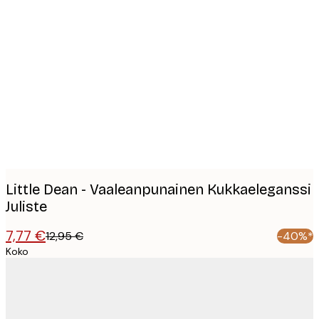
Product
images
Little Dean - Vaaleanpunainen Kukkaeleganssi
Juliste
7,77 €
12,95 €
-40%*
Koko