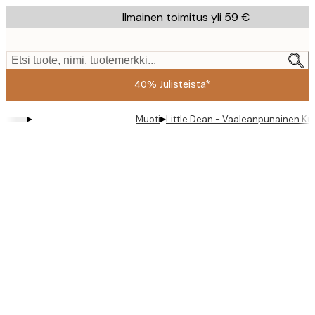
Skip
Ilmainen toimitus yli 59 €
to
main
content.
Etsi tuote, nimi, tuotemerkki...
40% Julisteista*
▸
▸
Muoti
Little Dean - Vaaleanpunainen Ku