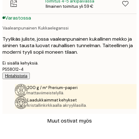
Toimitus 4-5 arkipäivässä
Ilmainen toimitus yli 59 €
Varastossa
Vaaleanpunainen Kukkaeleganssi
Tyylikäs juliste, jossa vaaleanpunainen kukallinen mekko ja
sininen tausta luovat rauhallisen tunnelman. Taiteellinen ja
moderni tyyli sopii moneen tilaan.
Ei sisällä kehyksiä.
PS58012-4
Hintahistoria
200 g / m² Prerium-paperi
mattaviimeistelyllä.
Laadukkaimmat kehykset
kristallinkirkkaalla akryylilasilla.
Muut ostivat myös