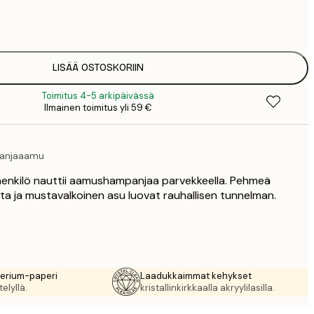
7
1
12
2
16
LISÄÄ OSTOSKORIIN
2
Toimitus 4-5 arkipäivässä
16
Ilmainen toimitus yli 59 €
2
19
3
panjaaamu
26
4
sa henkilö nauttii aamushampanjaa parvekkeella. Pehmeä
64
a ja mustavalkoinen asu luovat rauhallisen tunnelman.
rerium-paperi
Laadukkaimmat kehykset
elyllä.
kristallinkirkkaalla akryylilasilla.