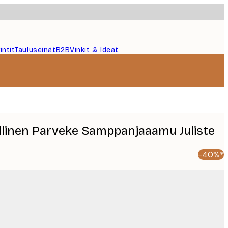
intit
Tauluseinät
B2B
Vinkit & Ideat
ellinen Parveke Samppanjaaamu Juliste
-40%*