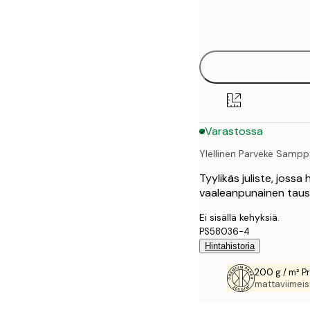
Frame
21x30 cm
options
30x40 cm
40x50 cm
50x50 cm
Varastossa
50x70 cm
Ylellinen Parveke Samp
70x100 cm
Tyylikäs juliste, jos
100x150 cm
vaaleanpunainen taust
Ei sisällä kehyksiä.
PS58036-4
Hintahistoria
200 g / m² P
mattaviimeist