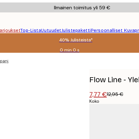
Ilmainen toimitus yli 59 €
Tarjoukset
Top-Lista
Uutuudet
Julistepaketti
Persoonalliset Kuvapr
40% Julisteista*
0 min
0 s
Voimassa
asti:
ppanjaaamu Juliste
2026-
08-
09
Flow Line - Yl
7,77 €
12,95 €
Koko