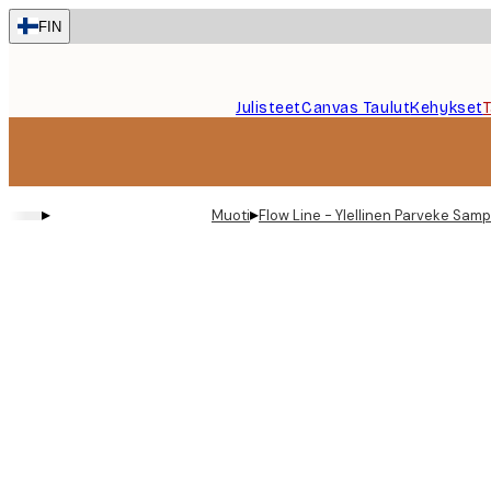
Skip
FIN
to
main
content.
Julisteet
Canvas Taulut
Kehykset
▸
▸
Muoti
Flow Line - Ylellinen Parveke Sam