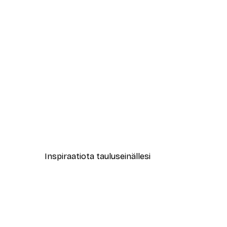
-40%*
Arté Koola - Tuoreet Punaiset 
Alkaen 7,77 €
12,95 €
Inspiraatiota tauluseinällesi