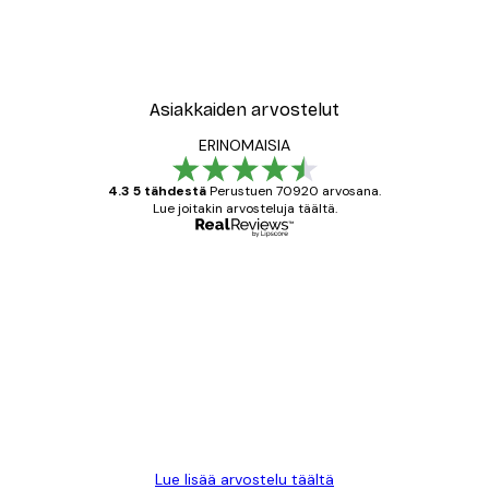
Asiakkaiden arvostelut
ERINOMAISIA
4.3 5 tähdestä
Perustuen 70920 arvosana.
Lue joitakin arvosteluja täältä.
Varmennettu ostaja
asiakkaiden
arvostelut
All good alweys
18 touko
Mika S
Lue lisää arvostelu täältä