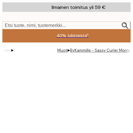
Skip
Ilmainen toimitus yli 59 €
to
main
content.
Etsi tuote, nimi, tuotemerkki...
40% Julisteista*
▸
▸
Muoti
ByKammille - Sassy Curler Morning