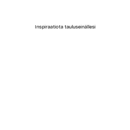
thinking Juliste
One Line Art No 1 Juliste
Alkaen 7,77 €
12,95 €
Inspiraatiota tauluseinällesi