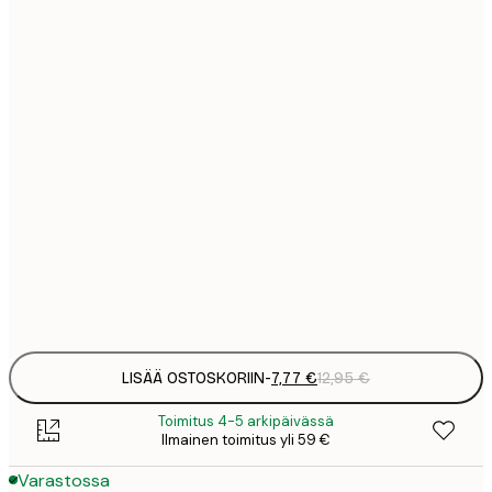
7
21x30 cm
1
12
30x40 cm
2
19
50x70 cm
3
26
70x100 cm
4
64
100x150 cm
Frame
options
LISÄÄ OSTOSKORIIN
-
7,77 €
12,95 €
Toimitus 4-5 arkipäivässä
Ilmainen toimitus yli 59 €
Varastossa