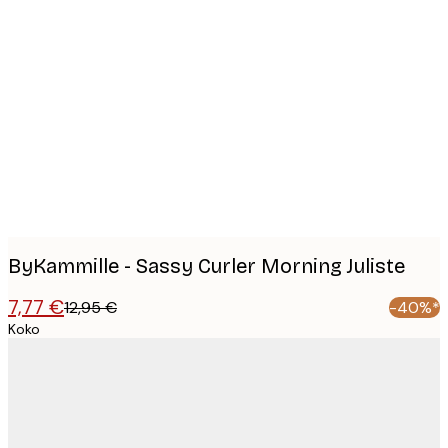
Product
images
ByKammille - Sassy Curler Morning Juliste
7,77 €
12,95 €
-40%*
Koko