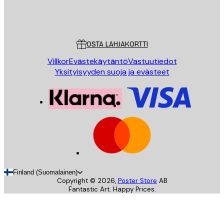
Store
Poster Store
Asiakaspalvelu
OSTA LAHJAKORTTI
Villkor
Evästekäytäntö
Vastuutiedot
Yksityisyyden suoja ja evästeet
Finland (Suomalainen)
Copyright ©
2026
,
Poster Store
AB
Fantastic Art. Happy Prices.