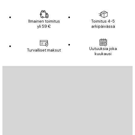
Ilmainen toimitus
Toimitus 4-5
yli 59 €
arkipäivässä
Uutuuksia joka
Turvalliset maksut
kuukausi
Sähköposti
LÄHETÄ