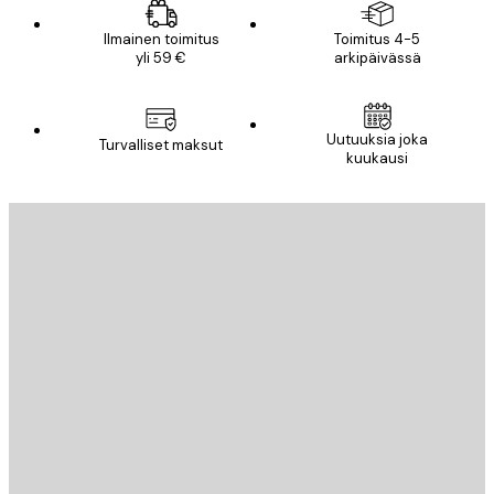
Ilmainen toimitus
Toimitus 4-5
yli 59 €
arkipäivässä
Uutuuksia joka
Turvalliset maksut
kuukausi
Sähköposti
LÄHETÄ
Store
Poster Store