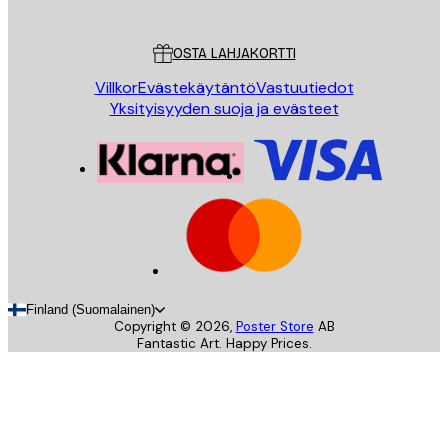
Asiakaspalvelu
OSTA LAHJAKORTTI
Villkor
Evästekäytäntö
Vastuutiedot
Yksityisyyden suoja ja evästeet
Finland (Suomalainen)
Copyright ©
2026
,
Poster Store
AB
Fantastic Art. Happy Prices.