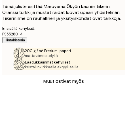
Tämä juliste esittää Maruyama Ōkyōn kauniin tiikerin.
Oranssi turkki ja mustat raidat luovat upean yhdistelmän.
Tiikerin ilme on rauhallinen ja yksityiskohdat ovat tarkkoja.
Ei sisällä kehyksiä.
PS55280-4
Hintahistoria
200 g / m² Prerium-paperi
mattaviimeistelyllä.
Laadukkaimmat kehykset
kristallinkirkkaalla akryylilasilla.
Muut ostivat myös