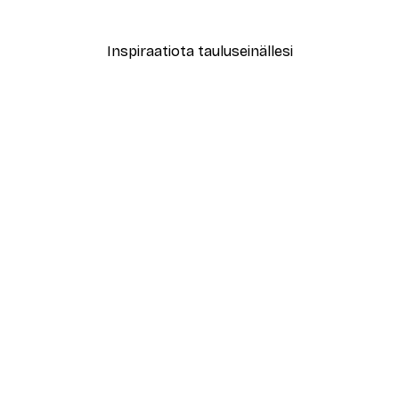
Alkaen 7,77 €
12,95 €
Inspiraatiota tauluseinällesi