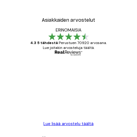
Asiakkaiden arvostelut
ERINOMAISIA
4.3 5 tähdestä
Perustuen 70920 arvosana.
Lue joitakin arvosteluja täältä.
Varmennettu ostaja
asiakkaiden
arvostelut
All good alweys
18 touko
Mika S
Lue lisää arvostelu täältä