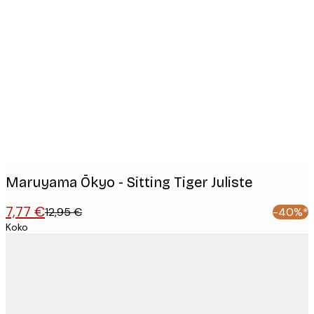
Product
images
Maruyama Ōkyo - Sitting Tiger Juliste
7,77 €
12,95 €
-40%*
Koko