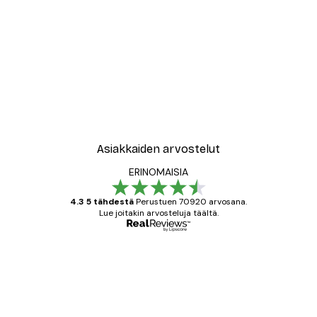
Asiakkaiden arvostelut
ERINOMAISIA
4.3 5 tähdestä
Perustuen 70920 arvosana.
Lue joitakin arvosteluja täältä.
Varmennettu ostaja
asiakkaiden
arvostelut
All good alweys