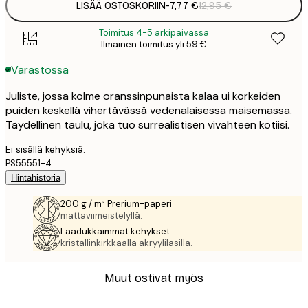
LISÄÄ OSTOSKORIIN
-
7,77 €
12,95 €
Toimitus 4-5 arkipäivässä
Ilmainen toimitus yli 59 €
Varastossa
Juliste, jossa kolme oranssinpunaista kalaa ui korkeiden
puiden keskellä vihertävässä vedenalaisessa maisemassa.
Täydellinen taulu, joka tuo surrealistisen vivahteen kotiisi.
Ei sisällä kehyksiä.
PS55551-4
Hintahistoria
200 g / m² Prerium-paperi
mattaviimeistelyllä.
Laadukkaimmat kehykset
kristallinkirkkaalla akryylilasilla.
Muut ostivat myös