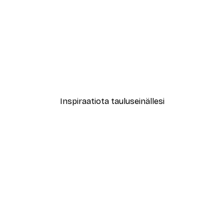
-40%*
le No2 Juliste
Muotikatu Juliste
Alkaen 7,77 €
12,95 €
Inspiraatiota tauluseinällesi