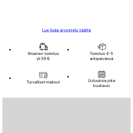
18 touko
Mika S
Lue lisää arvostelu täältä
Ilmainen toimitus
Toimitus 4-5
yli 59 €
arkipäivässä
Uutuuksia joka
Turvalliset maksut
kuukausi