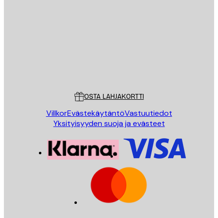
Sähköposti
LÄHETÄ
Store
Poster Store
Asiakaspalvelu
OSTA LAHJAKORTTI
Villkor
Evästekäytäntö
Vastuutiedot
Yksityisyyden suoja ja evästeet