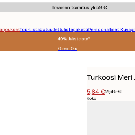
Ilmainen toimitus yli 59 €
Tarjoukset
Top-Lista
Uutuudet
Julistepaketti
Persoonalliset Kuvapr
40% Julisteista*
0 min
0 s
Voimassa
asti:
2026-
08-
09
Turkoosi Meri 
5,84 €
21,45 €
Koko