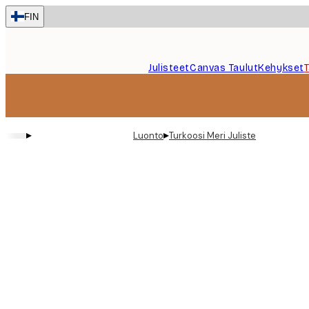
Skip
FIN
to
main
content.
Julisteet
Canvas Taulut
Kehykset
▸
▸
Luonto
Turkoosi Meri Juliste