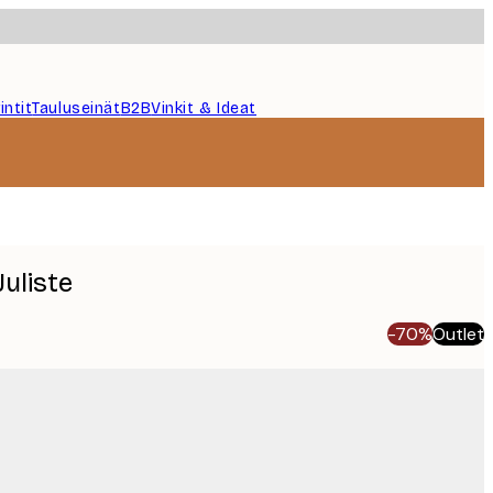
intit
Tauluseinät
B2B
Vinkit & Ideat
Juliste
-70%
Outlet