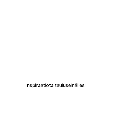
-40%*
Leon Devenice - Kukkivat Puut 
Alkaen 7,77 €
12,95 €
Inspiraatiota tauluseinällesi