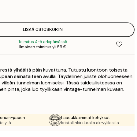
5
2
8
3
LISÄÄ OSTOSKORIIN
Toimitus 4-5 arkipäivässä
Ilmainen toimitus yli 59 €
erestä ylhäältä päin kuvattuna. Tutustu luontoon toisesta
ean seinätaiteen avulla. Täydellinen juliste olohuoneeseen
iileän tunnelman luomiseksi. Tässä taidejulisteessa on
en pinta, joka luo tyylikkään vintage-tunnelman kuvaan.
rerium-paperi
Laadukkaimmat kehykset
elyllä.
kristallinkirkkaalla akryylilasilla.