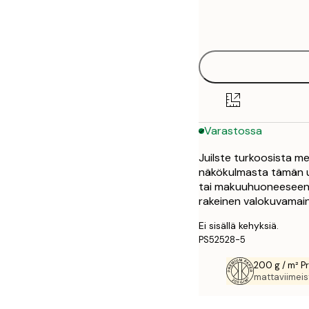
Frame
30x40 cm
options
50x70 cm
Varastossa
Juilste turkoosista m
näkökulmasta tämän up
tai makuuhuoneeseen v
rakeinen valokuvamain
Ei sisällä kehyksiä.
PS52528-5
200 g / m² P
mattaviimeist