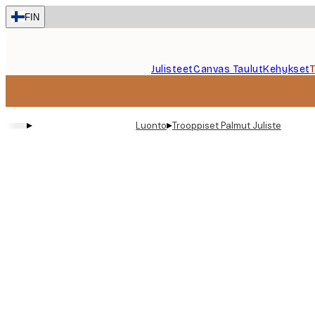
Skip
FIN
to
main
content.
Julisteet
Canvas Taulut
Kehykset
▸
▸
Luonto
Trooppiset Palmut Juliste