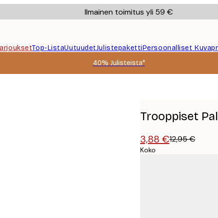
Ilmainen toimitus yli 59 €
Tarjoukset
Top-Lista
Uutuudet
Julistepaketti
Persoonalliset Kuvapr
40% Julisteista*
Trooppiset Pal
3,88 €
12,95 €
Koko