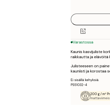
options
30x40 cm
50x70 cm
Varastossa
Kaunis kasvijuliste ko
raikkautta ja elävöitä 
Julisteeseen on paine
kauniisti ja korostaa s
Ei sisällä kehyksiä.
PS51032-4
200 g / m² P
mattaviimeist