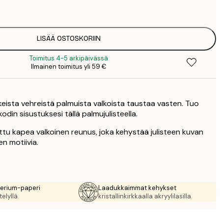
1
5
2
8
LISÄÄ OSTOSKORIIN
3
Toimitus 4-5 arkipäivässä
Ilmainen toimitus yli 59 €
rkeista vehreistä palmuista valkoista taustaa vasten. Tuo
kodin sisustuksesi tällä palmujulisteella.
ttu kapea valkoinen reunus, joka kehystää julisteen kuvan
en motiivia.
rerium-paperi
Laadukkaimmat kehykset
elyllä.
kristallinkirkkaalla akryylilasilla.