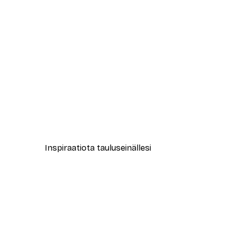
-40%*
Coco Juliste
Alkaen 7,77 €
12,95 €
Inspiraatiota tauluseinällesi