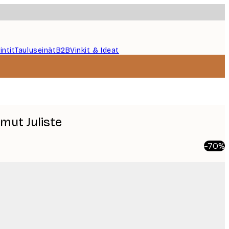
intit
Tauluseinät
B2B
Vinkit & Ideat
mut Juliste
-70%