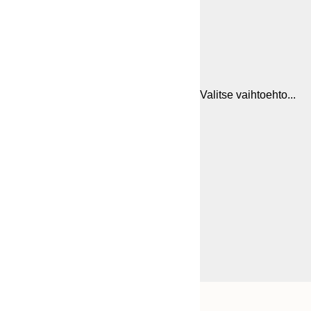
Valitse vaihtoehto...
Frame
21x30 cm