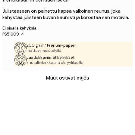
Julisteeseen on painettu kapea valkoinen reunus, joka
kehystää julisteen kuvan kauniisti ja korostaa sen motiivia.
Ei sisällä kehyksiä.
PS51609-4
200 g / m² Prerium-paperi
mattaviimeistelyllä.
Laadukkaimmat kehykset
kristallinkirkkaalla akryylilasilla.
Muut ostivat myös