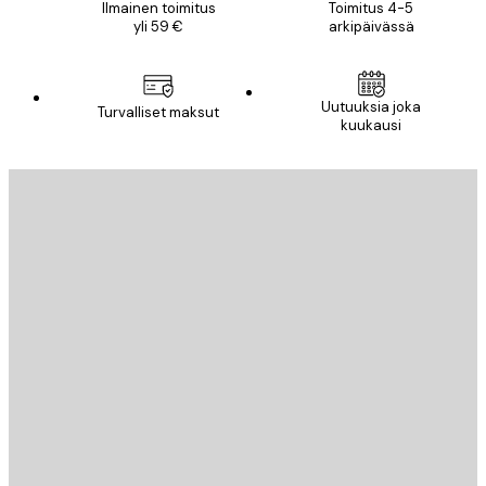
Ilmainen toimitus
Toimitus 4-5
yli 59 €
arkipäivässä
Uutuuksia joka
Turvalliset maksut
kuukausi
Sähköposti
LÄHETÄ
Store
Poster Store
Asiakaspalvelu