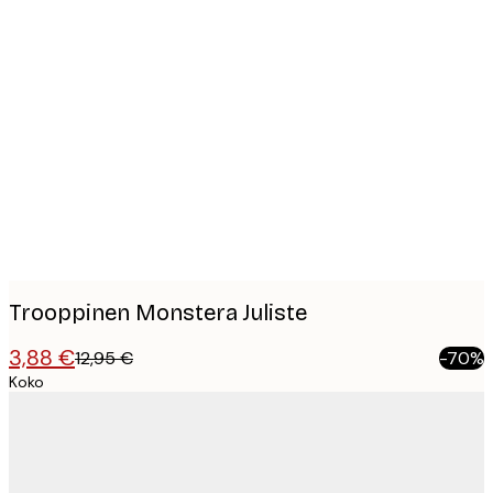
Product
images
Trooppinen Monstera Juliste
3,88 €
12,95 €
-70%
Koko