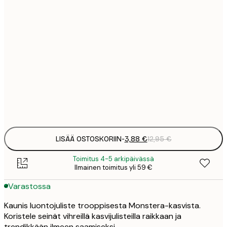
3
21x30 cm
1
5
30x40 cm
2
8
50x70 cm
3
Frame
options
LISÄÄ OSTOSKORIIN
-
3,88 €
12,95 €
Toimitus 4-5 arkipäivässä
Ilmainen toimitus yli 59 €
Varastossa
Kaunis luontojuliste trooppisesta Monstera-kasvista.
Koristele seinät vihreillä kasvijulisteilla raikkaan ja
trendikkään ilmeen saamiseksi.