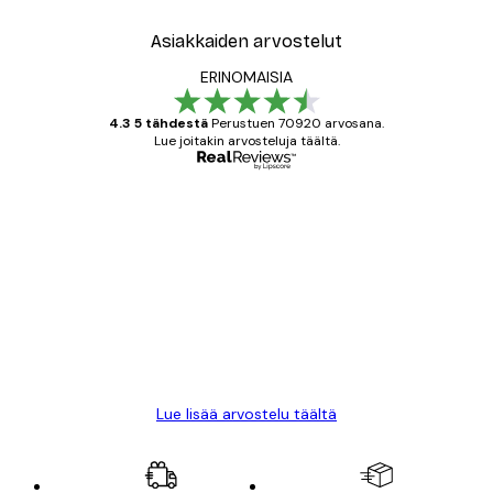
Asiakkaiden arvostelut
ERINOMAISIA
4.3 5 tähdestä
Perustuen 70920 arvosana.
Lue joitakin arvosteluja täältä.
Varmennettu ostaja
asiakkaiden
arvostelut
All good alweys
18 touko
Mika S
Lue lisää arvostelu täältä