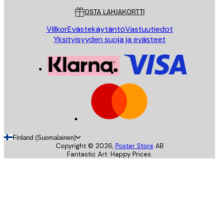
OSTA LAHJAKORTTI
Villkor
Evästekäytäntö
Vastuutiedot
Yksityisyyden suoja ja evästeet
Finland (Suomalainen)
Copyright ©
2026
,
Poster Store
AB
Fantastic Art. Happy Prices.