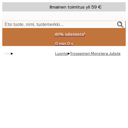
Skip
Ilmainen toimitus yli 59 €
to
main
content.
Etsi tuote, nimi, tuotemerkki...
40% Julisteista*
0 min
0 s
Voimassa
asti:
▸
▸
Luonto
Trooppinen Monstera Juliste
2026-
08-
09