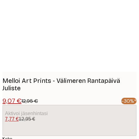
Product
images
Melloi Art Prints - Välimeren Rantapäivä
Juliste
9,07 €
12,95 €
-30%*
Aktivoi jäsenhintasi
7,77 €
12,95 €
Koko