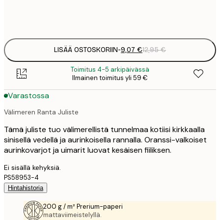
Frame
options
LISÄÄ OSTOSKORIIN
-
9,07 €
12,95 €
Toimitus 4-5 arkipäivässä
Ilmainen toimitus yli 59 €
Varastossa
Välimeren Ranta Juliste
Tämä juliste tuo välimerellistä tunnelmaa kotiisi kirkkaalla
sinisellä vedellä ja aurinkoisella rannalla. Oranssi-valkoiset
aurinkovarjot ja uimarit luovat kesäisen fiiliksen.
Ei sisällä kehyksiä.
PS58953-4
Hintahistoria
200 g / m² Prerium-paperi
mattaviimeistelyllä.