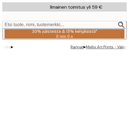
Skip
Ilmainen toimitus yli 59 €
to
main
content.
Etsi tuote, nimi, tuotemerkki...
30% julisteista & 15% kehyksistä*
0 min
0 s
Voimassa
asti:
▸
▸
Rannat
Melloi Art Prints - Väli
2026-
08-
06