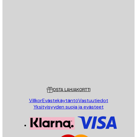
Sähköposti
LÄHETÄ
Store
Poster Store
Asiakaspalvelu
OSTA LAHJAKORTTI
Villkor
Evästekäytäntö
Vastuutiedot
Yksityisyyden suoja ja evästeet