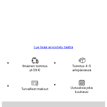
Varmennettu ostaja
asiakkaiden
arvostelut
All good alweys
18 touko
Mika S
Lue lisää arvostelu täältä
Ilmainen toimitus
Toimitus 4-5
yli 59 €
arkipäivässä
Uutuuksia joka
Turvalliset maksut
kuukausi